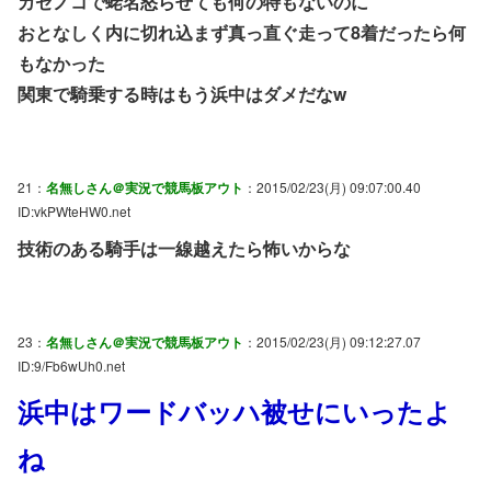
カゼノコで蛯名怒らせても何の特もないのに
おとなしく内に切れ込まず真っ直ぐ走って8着だったら何
もなかった
関東で騎乗する時はもう浜中はダメだなw
21：
名無しさん＠実況で競馬板アウト
：2015/02/23(月) 09:07:00.40
ID:vkPWteHW0.net
技術のある騎手は一線越えたら怖いからな
23：
名無しさん＠実況で競馬板アウト
：2015/02/23(月) 09:12:27.07
ID:9/Fb6wUh0.net
浜中はワードバッハ被せにいったよ
ね