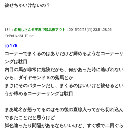
被せちゃいけないの？
184：
名無しさん＠実況で競馬板アウト
：2015/02/23(月) 23:51:28.06
ID:PnU+oSHT0.net
>>178
コーナーでまくるのはありだけど締めるようなコーナーリ
ングは駄目
内目の馬が非常に危険だから、何かあった時に逃げれない
から、ダイヤモンドＳの落馬とか
まさにそのパターンだし、まくるのはいいけど被せるとい
うか締めるコーナーリングは駄目
まあ蛯名が怒ってるのはその後の直線入ってから切れ込ん
できたことだと思うけど
脚色違ったり間隔があるならいいけど、すぐ横で二回ぐら