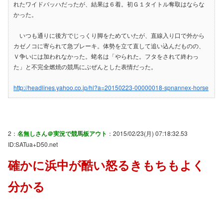
れたワイドバッハだったが、結果は６着。初Ｇ１タイトル奪取はならな
かった。
いつも通りに後方でじっくり脚をためていたが、直線入り口で外から
カゼノコに寄られて急ブレーキ。体勢を立て直して追い込んだものの、
Ｖ争いには加われなかった。蛯名は「やられた。フタをされて終わっ
た」と不完全燃焼の競馬にぶぜんとした表情だった。
http://headlines.yahoo.co.jp/hl?a=20150223-00000018-spnannex-horse
2：
名無しさん＠実況で競馬板アウト
：2015/02/23(月) 07:18:32.53
ID:SATua+D50.net
確かに浜中が酷い怒るきもちもよく
分かる