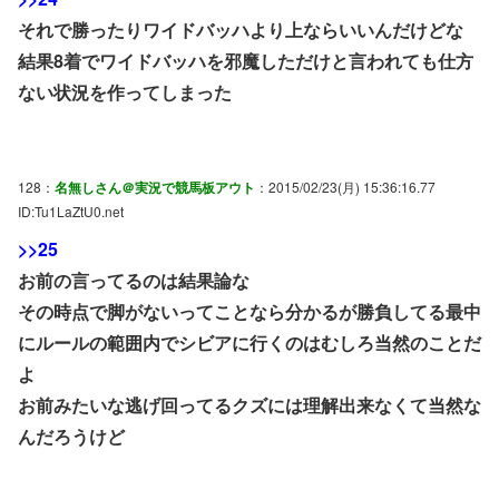
それで勝ったりワイドバッハより上ならいいんだけどな
結果8着でワイドバッハを邪魔しただけと言われても仕方
ない状況を作ってしまった
128：
名無しさん＠実況で競馬板アウト
：2015/02/23(月) 15:36:16.77
ID:Tu1LaZtU0.net
>>25
お前の言ってるのは結果論な
その時点で脚がないってことなら分かるが勝負してる最中
にルールの範囲内でシビアに行くのはむしろ当然のことだ
よ
お前みたいな逃げ回ってるクズには理解出来なくて当然な
んだろうけど