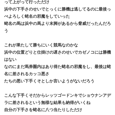
って上がって行っただけ
浜中の下手さのせいでとっくに勝機は逃してるのに最後っ
ぺよろしく蛯名の邪魔をしていった
蛯名の馬は浜中の馬より末脚があるから脅威だったんだろ
う
これが果たして勝ちにいく競馬なのかな
浜中の位置どりと仕掛けの遅さのせいでカゼノコには勝機
はない
なのにまだ馬券圏内はあり得た蛯名の邪魔をし、最後は蛯
名に差されるカッコ悪さ
たちの悪い下手くそとしか言いようがないだろう
こんな下手くそだからレッツゴードンキでショウナンアデ
ラに差されるという無様な結果も納得がいくね
自分の下手さを蛯名に八つ当たりしただけ