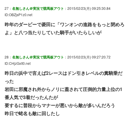
27：
名無しさん＠実況で競馬板アウト
：2015/02/23(月) 09:25:30.84
ID:OBZjsP1z0.net
昨年のダービーで菱田に「ワンオンの進路をもっと閉めろ
よ」と八つ当たりしていた騎手がいたらしいが
28：
名無しさん＠実況で競馬板アウト
：2015/02/23(月) 09:27:20.72
ID:CHjzGxlt0.net
昨日の浜中で言えば2レースはドン引きレベルの糞騎乗だ
った
岩田に邪魔され外からノリに蓋されて圧倒的力量上位の1
番人気で3着だったんたが
要するに普段からマナーが悪いから敵が多いんだろう
昨日で蛯名も敵に回したし