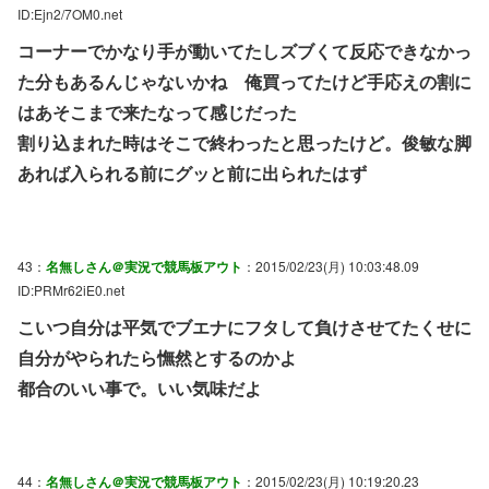
ID:Ejn2/7OM0.net
コーナーでかなり手が動いてたしズブくて反応できなかっ
た分もあるんじゃないかね 俺買ってたけど手応えの割に
はあそこまで来たなって感じだった
割り込まれた時はそこで終わったと思ったけど。俊敏な脚
あれば入られる前にグッと前に出られたはず
43：
名無しさん＠実況で競馬板アウト
：2015/02/23(月) 10:03:48.09
ID:PRMr62iE0.net
こいつ自分は平気でブエナにフタして負けさせてたくせに
自分がやられたら憮然とするのかよ
都合のいい事で。いい気味だよ
44：
名無しさん＠実況で競馬板アウト
：2015/02/23(月) 10:19:20.23