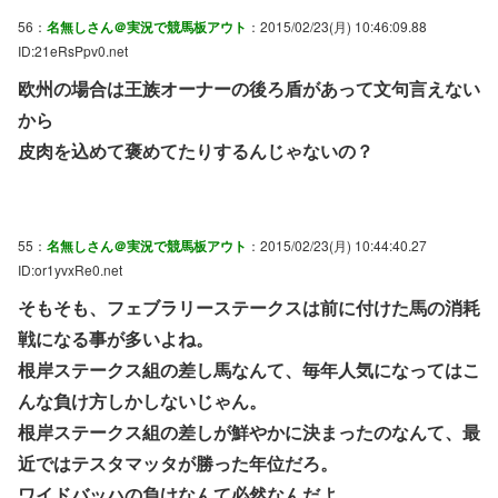
56：
名無しさん＠実況で競馬板アウト
：2015/02/23(月) 10:46:09.88
ID:21eRsPpv0.net
欧州の場合は王族オーナーの後ろ盾があって文句言えない
から
皮肉を込めて褒めてたりするんじゃないの？
55：
名無しさん＠実況で競馬板アウト
：2015/02/23(月) 10:44:40.27
ID:or1yvxRe0.net
そもそも、フェブラリーステークスは前に付けた馬の消耗
戦になる事が多いよね。
根岸ステークス組の差し馬なんて、毎年人気になってはこ
んな負け方しかしないじゃん。
根岸ステークス組の差しが鮮やかに決まったのなんて、最
近ではテスタマッタが勝った年位だろ。
ワイドバッハの負けなんて必然なんだよ。