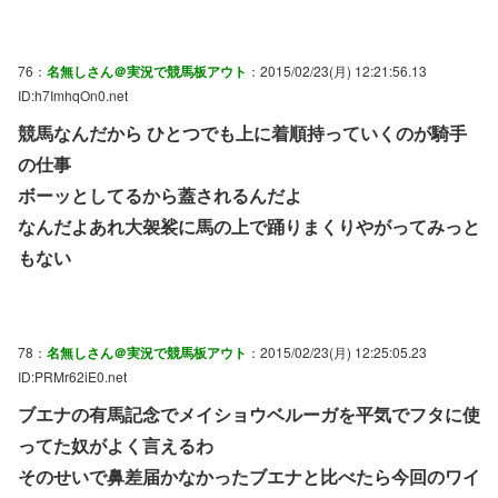
76：
名無しさん＠実況で競馬板アウト
：2015/02/23(月) 12:21:56.13
ID:h7ImhqOn0.net
競馬なんだから ひとつでも上に着順持っていくのが騎手
の仕事
ボーッとしてるから蓋されるんだよ
なんだよあれ大袈裟に馬の上で踊りまくりやがってみっと
もない
78：
名無しさん＠実況で競馬板アウト
：2015/02/23(月) 12:25:05.23
ID:PRMr62iE0.net
ブエナの有馬記念でメイショウベルーガを平気でフタに使
ってた奴がよく言えるわ
そのせいで鼻差届かなかったブエナと比べたら今回のワイ