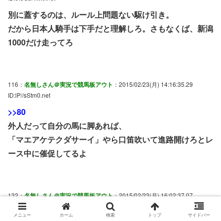
別に蓋するのは、ルール上問題ない駆け引き。
だから日本人騎手は下手だと理解しろ。さもなくば、新潟
1000だけ走ってろ
116：
名無しさん＠実況で競馬板アウト
：2015/02/23(月) 14:16:35.29
ID:lP//sStm0.net
>>80
外人だって自分の馬に脚あれば、
「マエアケテクダサーイ」やら口笛吹いて進路開けろとレ
ース中に催促してるよ
132：
名無しさん＠実況で競馬板アウト
：2015/02/23(月) 16:02:37.07
ID:HRBjYcEI0.net
メニュー
ホーム
検索
トップ
サイドバー