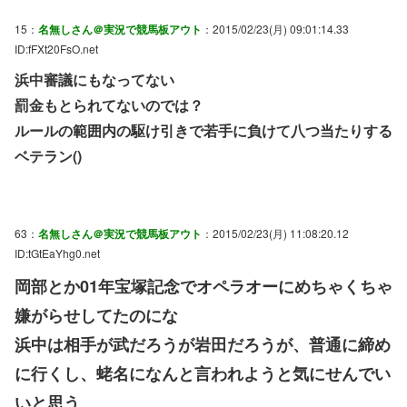
15：
名無しさん＠実況で競馬板アウト
：2015/02/23(月) 09:01:14.33
ID:fFXt20FsO.net
浜中審議にもなってない
罰金もとられてないのでは？
ルールの範囲内の駆け引きで若手に負けて八つ当たりする
ベテラン()
63：
名無しさん＠実況で競馬板アウト
：2015/02/23(月) 11:08:20.12
ID:tGtEaYhg0.net
岡部とか01年宝塚記念でオペラオーにめちゃくちゃ
嫌がらせしてたのにな
浜中は相手が武だろうが岩田だろうが、普通に締め
に行くし、蛯名になんと言われようと気にせんでい
いと思う