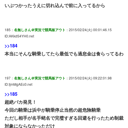
いぶつかったうえに切れ込んで前に入ってるから
185：
名無しさん＠実況で競馬板アウト
：2015/02/24(火) 00:01:46.15
ID:AKkdS4YH0.net
>>184
本当にそんな騎乗してたら最低でも過怠金は食らってるわ
197：
名無しさん＠実況で競馬板アウト
：2015/02/24(火) 09:22:01.98
ID:IjmMgAEc0.net
>>185
超絶バカ発見！
今回の騎乗は浜中が騎乗停止当然の超危険騎乗
ただし相手が名手蛯名で完璧すぎる回避を行ったため制裁
対象にならなかっただけ