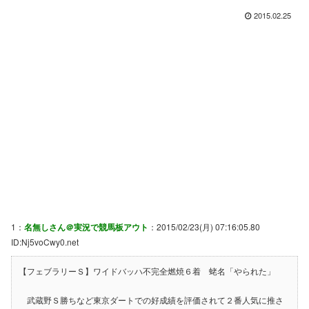
2015.02.25
1：
名無しさん＠実況で競馬板アウト
：2015/02/23(月) 07:16:05.80
ID:Nj5voCwy0.net
【フェブラリーＳ】ワイドバッハ不完全燃焼６着 蛯名「やられた」
武蔵野Ｓ勝ちなど東京ダートでの好成績を評価されて２番人気に推さ