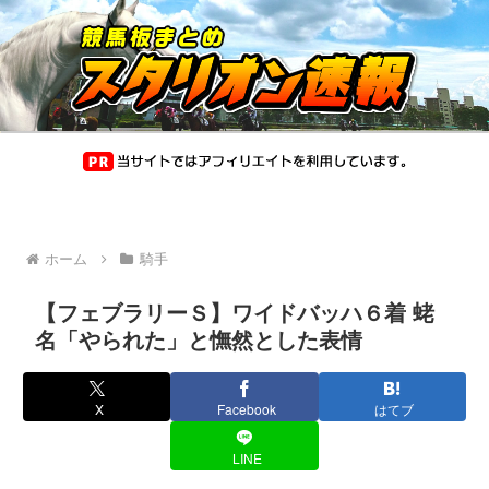
ホーム
騎手
【フェブラリーＳ】ワイドバッハ６着 蛯
名「やられた」と憮然とした表情
X
Facebook
はてブ
LINE