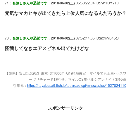
71：
名無しさん＠恐縮です
：2018/06/02(土) 05:58:22.04 ID:7At1UYYT0
元気なマカヒキが出てきたら上位人気になるんだろうか？
73：
名無しさん＠恐縮です
：2018/06/02(土) 07:52:44.65 ID:axmM545t0
怪我してなきエアスピネル出てたけどな
【競馬】安田記念(6/3･東京･芝1600m･G1)枠順確定 マイルでも王者へ･スワ
ーヴリチャード1枠1番、マイルCS馬ペルシアンナイト3枠5番
引用元：
https://hayabusa9.5ch.io/test/read.cgi/mnewsplus/1527824110
スポンサーリンク