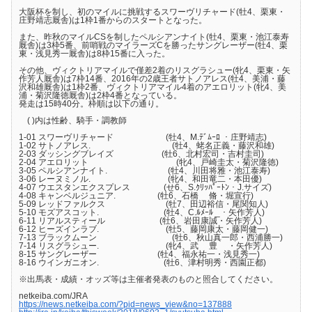
大阪杯を制し、初のマイルに挑戦するスワーヴリチャード(牡4、栗東・
庄野靖志厩舎)は1枠1番からのスタートとなった。
また、昨秋のマイルCSを制したペルシアンナイト(牡4、栗東・池江泰寿
厩舎)は3枠5番、前哨戦のマイラーズCを勝ったサングレーザー(牡4、栗
東・浅見秀一厩舎)は8枠15番に入った。
その他、ヴィクトリアマイルで僅差2着のリスグラシュー(牝4、栗東・矢
作芳人厩舎)は7枠14番、2016年の2歳王者サトノアレス(牡4、美浦・藤
沢和雄厩舎)は1枠2番、ヴィクトリアマイル4着のアエロリット(牝4、美
浦・菊沢隆徳厩舎)は2枠4番となっている。
発走は15時40分。枠順は以下の通り。
( )内は性齢、騎手・調教師
1-01 スワーヴリチャード (牡4、M.ﾃﾞﾑｰﾛ ・庄野靖志)
1-02 サトノアレス. (牡4、蛯名正義・藤沢和雄)
2-03 ダッシングブレイズ (牡6、北村宏司・吉村圭司)
2-04 アエロリット (牝4、戸崎圭太・菊沢隆徳)
3-05 ペルシアンナイト. (牡4、川田将雅・池江泰寿)
3-06 レーヌミノル. (牝4、和田竜二・本田優)
4-07 ウエスタンエクスプレス (せ6、S.ｸﾘｯﾊﾟｰﾄﾝ・J.サイズ)
4-08 キャンベルジュニア. (牡6、石橋 脩・堀宣行)
5-09 レッドファルクス (牡7、田辺裕信・尾関知人)
5-10 モズアスコット. (牡4、C.ﾙﾒｰﾙ _・矢作芳人)
6-11 リアルスティール (牡6、岩田康誠・矢作芳人)
6-12 ヒーズインラブ. (牡5、藤岡康太・藤岡健一)
7-13 ブラックムーン (牡6、秋山真一郎・西浦勝一)
7-14 リスグラシュー. (牝4、武 豊 ・矢作芳人)
8-15 サングレーザー (牡4、福永祐一・浅見秀一)
8-16 ウインガニオン. (牡6、津村明秀・西園正都)
※出馬表・成績・オッズ等は主催者発表のものと照合してください。
netkeiba.com/JRA
https://news.netkeiba.com/?pid=news_view&no=137888