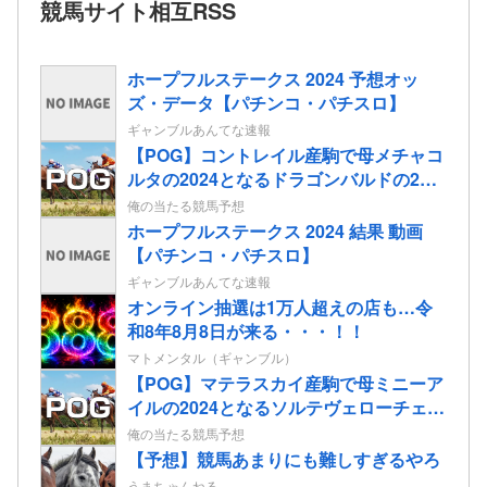
競馬サイト相互RSS
ホープフルステークス 2024 予想オッ
ズ・データ【パチンコ・パチスロ】
ギャンブルあんてな速報
【POG】コントレイル産駒で母メチャコ
ルタの2024となるドラゴンバルドの2歳
情報
俺の当たる競馬予想
ホープフルステークス 2024 結果 動画
【パチンコ・パチスロ】
ギャンブルあんてな速報
オンライン抽選は1万人超えの店も…令
和8年8月8日が来る・・・！！
マトメンタル（ギャンブル）
【POG】マテラスカイ産駒で母ミニーア
イルの2024となるソルテヴェローチェの
2歳情報
俺の当たる競馬予想
【予想】競馬あまりにも難しすぎるやろ
うまちゃんねる