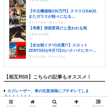
【中古機価格230万円】スマスロSAO2、
またガラスが粉々になる…
マトメンタル（ギャンブル）
【考察】突然変異だと思われる馬
うまちゃんねる
【全台朝イチ1G当選!?】スロット
ZENT555が8月7日のハナハナにモーニ
ングを仕込んだらしいｗｗｗｗ
マトメンタル（ギャンブル）
【相互RSS】こちらの記事もオススメ！
カズレーザー、車の任意保険にブチギレてしま
う！！！！！！
【賛否】昔のアニメの原作無視したオリジナル展開好き
メニュー
ホーム
検索
トップ
サイドバー