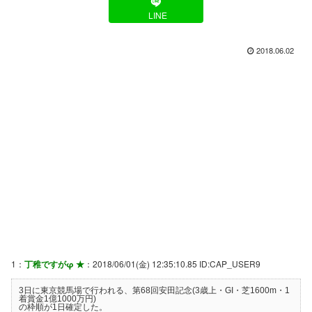
LINE
2018.06.02
1：
丁稚ですがφ ★
：2018/06/01(金) 12:35:10.85 ID:CAP_USER9
3日に東京競馬場で行われる、第68回安田記念(3歳上・GI・芝1600m・1
着賞金1億1000万円)
の枠順が1日確定した。