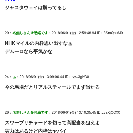
ジャスタウェイは勝ってるし
20：
名無しさん＠恐縮です
：2018/06/01(金) 12:59:48.94 ID:u8SmQbuM0
NHKマイルの内枠思い出すなぁ
デムーロなら平気かな
24：
あ
：2018/06/01(金) 13:09:06.44 ID:myy+3gKO0
今の馬場だとリアルスティールでまず当たる
26：
名無しさん＠恐縮です
：2018/06/01(金) 13:10:35.45 ID:Lv+XjCOX0
スワーブリチャードを切って高配当を狙えよ
実力はあるけど内枠はヤバイ