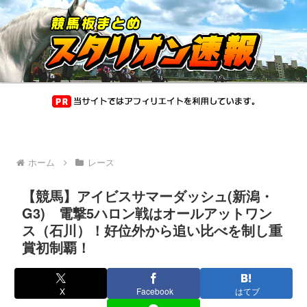
ホーム
レース
【競馬】アイビスサマーダッシュ(新潟・
G3) 電撃5ハロン戦はオールアットワン
ス（石川）！好位外から追い比べを制し重
賞初制覇！
X
Facebook
はてブ