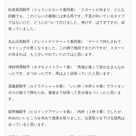
松若風馬騎手（ジュランビル＝５着同着）「スタートが決まり、どんな
距離でも、このぐらいの着順には来る馬です。千直が向いているタイプ
ではないけど、どうにかついて行けました。伸びず、ばてずですが、頑
張っていました」
丸山元気騎手（グレイトゲイナー＝５着同着）「ゲートで待たされて、
タイミングが悪くなりました。二の脚で挽回できたのですが、スタート
が決まれば、もう少しやれていたのではと思います」
津村明秀騎手（タマモメイトウ＝７着）「馬場が速くて前が止まらなか
ったです。きつかったです。馬はよく頑張っていたと思います」
斎藤新騎手（ルドラクシャ＝８着）「いい枠（８枠１６番）でライオン
ボスの後ろで脚をため、最後まで頑張って見せ場をつくったと思いま
す」
荻野極騎手（ヒロイックアゲン＝９着）「内枠（２枠３番）でしたが、
外めのいいところを求めて進路を取りました。位置取りを下げる競馬は
合っていると思います」