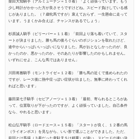
柴田大知騎手（アルミューテン＝１０着）「よく頑張っています。もう
少し時計がかかった方が良さそうですけどね。スピード負けしている感
じがありました。（７歳牝馬ですが）衰えておらず、一生懸命に走って
います。うまくかみ合えば、チャンスがあるでしょう」
杉原誠人騎手（ビリーバー＝１１着）「前回より落ち着いていて、スタ
ートが決まりました。勝ち馬の後ろぐらいのポジションを取れたけど、
途中からいっぱいいっぱいになりました。馬がおとなしかったのが、良
かったのか、悪かったのか。そのあたりが影響したのかもしれません。
いずれにせよ、こんな馬ではありません」
川田将雅騎手（モントライゼ＝１２着）「勝ち馬の近くで進められたの
ですが、レース後に熱中症っぽい症状が出ました。無事に終わってくれ
ればと思います」
藤田菜七子騎手（セピアノーツ＝１３着）「最初、寄られるところがあ
って、位置取りが下がったのですが、よく頑張っていました。自己条件
なら、やれると思います」
松山弘平騎手（ロードエース＝１５着）「スタートが良く、１２番の馬
（ライオンボス）を見ながら、いい形で運ぶことができました。ただ、
前回とは馬場（３着だった韋駄天Ｓは稍重）が違い、スピードの速い決