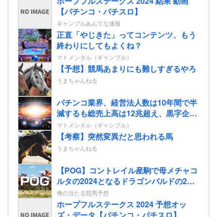
ホープフルステークス 2024 結果 動画
【パチンコ・パチスロ】
ギャンブルあんてな速報
正直「やじきた」ってコンテンツ、もう
終わりにしてもよくね？
マトメンタル（ギャンブル）
【予想】競馬あまりにも難しすぎるやろ
うまちゃんねる
パチンコ業界、経営法人数は10年間で半
減するも総売上高は12兆超え、黒字企業
割合はコロナ前の水準に回復
マトメンタル（ギャンブル）
【考察】突然変異だと思われる馬
うまちゃんねる
【POG】コントレイル産駒で母メチャコ
ルタの2024となるドラゴンバルドの2歳
情報
俺の当たる競馬予想
ホープフルステークス 2024 予想オッ
ズ・データ【パチンコ・パチスロ】