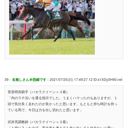
39：
名無しさん＠恐縮です
：2021/07/25(日) 17:49:27.12 ID:s1XDy3H90.net
菅原明良騎手（バカラクイーン＝３着）
「内のラチ沿いを通る指示でした。うまくハマったのもありますが、１
頭で気分良く走れたのが良かったと思います。もともと持ち時計を持っ
ている馬で、今日は力を出し切れたと思います」
武井亮調教師（バカラクイーン＝３着）
「１枠に入ったので、実力差を考えても外に出しても仕方ないと思い、