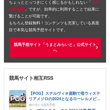
ちょっととっつきにくく感じるかもしれない「
コラ
ボ＠指数
」ですが、効率的に利用することで結果に
繋げることが可能です。
もちろん登録無料！コンテンツも充実している真面
目で本気な競馬予想サイトです。
競馬予想サイト「うまとみらいと」公式サイト
へ
競馬サイト相互RSS
【POG】ステルヴィオ産駒で母ウィステ
リアメジロの2024となるローレルメビウ
スの2歳情報
俺の当たる競馬予想