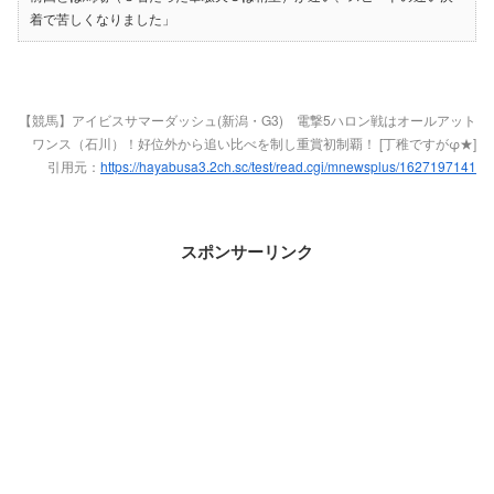
着で苦しくなりました」
【競馬】アイビスサマーダッシュ(新潟・G3) 電撃5ハロン戦はオールアット
ワンス（石川）！好位外から追い比べを制し重賞初制覇！ [丁稚ですがφ★]
引用元：
https://hayabusa3.2ch.sc/test/read.cgi/mnewsplus/1627197141
スポンサーリンク