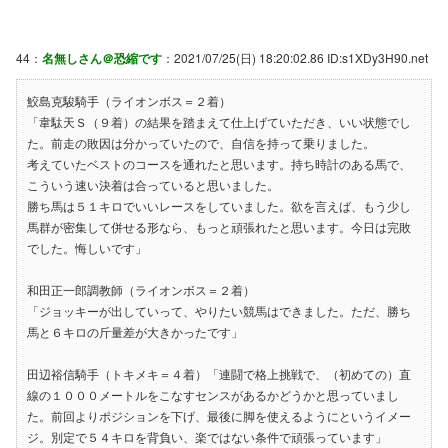
44：
名無しさん＠恐縮です
：2021/07/25(日) 18:20:02.86 ID:s1XDy3H90.net
鮫島克駿騎手（ライオンボス＝２着）
「韋駄天Ｓ（９着）の結果を踏まえて仕上げていただき、いい状態でし
た。前走の敗因は分かっていたので、自信を持って乗りました。
考えていたベストのコースを通れたと思います。持ち時計のある馬で、
こういう速い決着は合っていると思いました。
勝ち馬は５１キロでいいレースをしていました。欲を言えば、もう少し
馬群が密集して併せる形なら、もっと頑張れたと思います。今日は完敗
でした。悔しいです」
和田正一郎調教師（ライオンボス＝２着）
「ジョッキーが出していって、やりたい競馬はできました。ただ、勝ち
馬と６キロの斤量差が大きかったです」
田辺裕信騎手（トキメキ＝４着）「連闘で格上挑戦で、（初めての）直
線の１０００メートルをこなすセンスがあるかどうかと思っていまし
た。前回よりポジションを下げ、最後に脚を使えるようにというイメー
ジ。別定で５４キロを背負い、楽ではない条件で頑張っています」