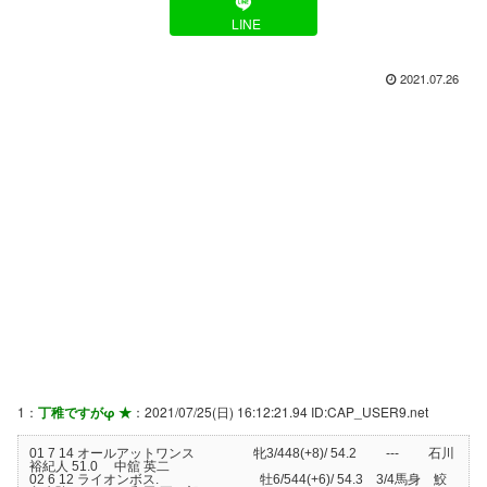
LINE
2021.07.26
1：
丁稚ですがφ ★
：2021/07/25(日) 16:12:21.94 ID:CAP_USER9.net
01 7 14 オールアットワンス 牝3/448(+8)/ 54.2 --- 石川
裕紀人 51.0 中舘 英二
02 6 12 ライオンボス. 牡6/544(+6)/ 54.3 3/4馬身 鮫