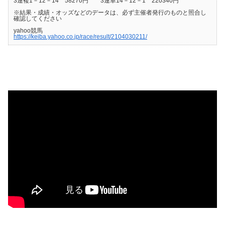
3連複1－12－14 58270円 3連単14－12－1 220340円
※結果・成績・オッズなどのデータは、必ず主催者発行のものと照合し
確認してください
yahoo競馬
https://keiba.yahoo.co.jp/race/result/2104030211/