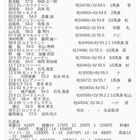
島克駿 57.0 和田 正一郎
03 1 01 バカラクイーン 牝5/478(+2)/ 54.5 1馬身 菅
原明良 54.0 武井 亮
04 5 09 トキメキ. 牝4/502(+6)/ 54.9 2馬身
田辺裕信 54.0 斎藤 誠
05 2 04 ジュランビル. 牝5/460(+4)/ 54.9 1/2馬身 松
若風馬 54.0 寺島 良
05 4 07 グレイトゲイナー. 牡4/462(-2)/ 54.9 同着. 丸
山元気 56.0 森 秀行
07 4 08 タマモメイトウ. 牡5/494(-2)/ 55.0 クビ.
津村明秀 56.0 藤岡 健一
08 8 16 ルドラクシャ 牝4/454(-6)/ 55.2 1 1/4馬身 斎
藤 新 54.0 松山 将樹
09 2 03 ヒロイックアゲン. 牝7/498(. 0)/ 55.3 1/2馬身 荻
野 極 54.0 加藤 和宏
10 5 10 アルミューテン 牝7/504(+6)/ 55.4 3/4馬身 柴
田大知 54.0 南田 美知雄
11 7 13 ビリーバー. 牝6/462(-4)/ 55.5 1/2馬身 杉
原誠人 54.0 石毛 善彦
12 3 06 モントライゼ 牡3/500(+8)/ 55.5 ク
ビ. 川田将雅 53.0 松永 幹夫
13 8 15 セピアノーツ. 牝3/472(. 0)/ 55.7 1馬身 藤
田菜七子 51.0 青木 孝文
14 1 02 モメチョッタ 牝5/450(-4)/ 55.7 ク
ビ. 城戸義政 54.0 石毛 善彦
15 6 11 ロードエース. 牡6/506(+2)/ 56.2 2 1/2馬身 松山
弘平 56.0 松下 武士
16 3 05 リッチクレマチス 牝4/454(. 0)/ 56.2 ハナ 原
優介 54.0 青木 孝文
消 8 17 ロジクライ. 牡8/ .- / 出走取消
藤岡康太 57.0 須貝 尚介
払戻金
単勝14 410円 複勝14 170円 12 200円 1 2200円 枠連6
－7 540円 馬連12－14 1040円
ワイド1－12 11900円 1－14 10470円 12－14 490円 馬単14
－12 1960円