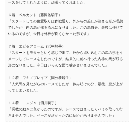
ースをしてくれたように、頑張ってくれました」
６着 ベルカント（藤岡佑騎手）
「スタートしての位置取りは作戦通り。外からの差しが決まる形が理想
でしたが、内の馬が残る流れになりました。この馬自身、最後は伸びて
いるのですが、今日は外枠が良くなかった形です」
７着 エピセアローム（浜中騎手）
「スタートをモタッという感じで出て、外から追い込むこの馬の形をイ
メージしてレースをしたのですが、結果的に前へ行った内枠の馬が残る
形になりました。今日はいろんな面で噛み合いませんでした」
１２着 ワキノブレイブ（国分恭騎手）
「人気馬を見ながらのレースでしたが、休み明けの分、最後、息が上が
ってしまいました」
１４着 ニンジャ（酒井騎手）
「調教の動きは良かったのですが、レースではまったくハミを取って行
きませんでした。ペースが遅かったのに反応がありませんでした」