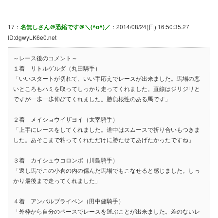
17：
名無しさん＠恐縮です＠＼(^o^)／
：2014/08/24(日) 16:50:35.27
ID:dgwyLK6e0.net
～レース後のコメント～
１着 リトルゲルダ（丸田騎手）
「いいスタートが切れて、いい手応えでレースが出来ました。馬場の悪
いところもハミを取ってしっかり走ってくれました。直線はジリジリと
ですが一歩一歩伸びてくれました。勝負根性のある馬です」
２着 メイショウイザヨイ（太宰騎手）
「上手にレースをしてくれました。道中はスムースで折り合いもつきま
した。あそこまで粘ってくれただけに勝たせてあげたかったですね」
３着 カイシュウコロンボ（川島騎手）
「返し馬でこの小倉の内の傷んだ馬場でもこなせると感じました。しっ
かり最後まで走ってくれました」
４着 アンバルブライベン（田中健騎手）
「外枠から自分のペースでレースを運ぶことが出来ました。差のないレ