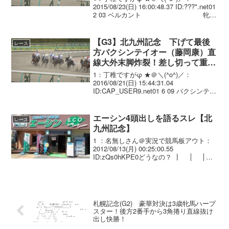
2015/08/23(日) 16:00:48.37 ID:???*.net01
2 03 ベルカント 牝4
武 豊 1.07.3 --- 55.0
490(+2) 角田 ...
【G3】北九州記念 下げて最後
レース
方バクシンテイオー（藤岡康）直
線大外末脚炸裂！差し切って重賞
初制覇
1：丁稚ですがφ ★＠＼(^o^)／：
2016/08/21(日) 15:44:31.04
ID:CAP_USER9.net01 6 09 バクシンテイ
オー 牡7 藤岡康太 1.08.5
--- 54.0 474(-2...
エーシン4頭出しを語るスレ【北
レース
九州記念】
1 ：名無しさん＠実況で競馬板アウト：
2012/08/13(月) 00:25:00.55
ID:zQs0hKPE0どうなの？ ┃ │ │エ
ーシンヴァーゴウ .│ │佐藤
哲│（西）小崎憲│ｱｲﾋﾞｽsd3┃ ┃ │ │
エ...
札幌記念(G2) 豪華対決は3歳牝馬ハープ
スター！後方2番手から3角捲り直線抜け
出し快勝！