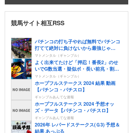
競馬サイト相互RSS
パチンコの打ち子やれば無料でパチンコ
打てて絶対に負けないから最強じゃ
ね？？？
マトメンタル（ギャンブル）
よく出来てたけど「押忍！番長2」のせ
いでG数当選・疑似ボ・長い前兆・割を
喰う特化ゾーンが当たり前になってスロ
マトメンタル（ギャンブル）
ットは終わった
ホープフルステークス 2024 結果 動画
【パチンコ・パチスロ】
ギャンブルあんてな速報
ホープフルステークス 2024 予想オッ
ズ・データ【パチンコ・パチスロ】
ギャンブルあんてな速報
2026年 レパードステークス(Ｇ3) 予想＆
結果 あっぷる