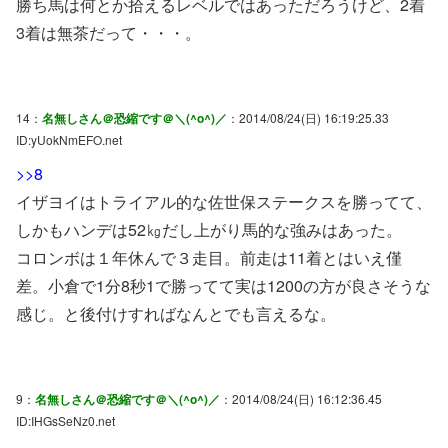
勝ち馬は何とか拾えるレベルではあっただろうけど、2着
3着は無茶だって・・・。
14：
名無しさん＠恐縮です＠＼(^o^)／
：2014/08/24(日) 16:19:25.33
ID:yUokNmEFO.net
>>8
イザヨイはトライアル的な佐世保ステークスを勝ってて、
しかもハンデは52㎏だし上がり馬的な強みはあった。
コロンボは１年休んで３走目。前走は11着とはいえ僅
差。小倉で1分8秒1で勝ってて実は1200の方が良さそうな
感じ。と後付けすればなんとでも言えるな。
9：
名無しさん＠恐縮です＠＼(^o^)／
：2014/08/24(日) 16:12:36.45
ID:IHGsSeNz0.net