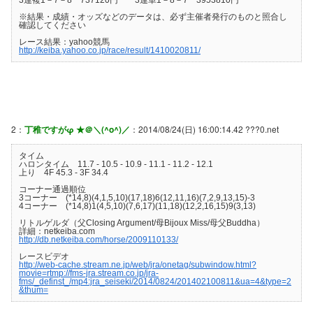
※結果・成績・オッズなどのデータは、必ず主催者発行のものと照合し
確認してください
レース結果：yahoo競馬
http://keiba.yahoo.co.jp/race/result/1410020811/
2：
丁稚ですがφ ★＠＼(^o^)／
：2014/08/24(日) 16:00:14.42 ???0.net
タイム
ハロンタイム 11.7 - 10.5 - 10.9 - 11.1 - 11.2 - 12.1
上り 4F 45.3 - 3F 34.4
コーナー通過順位
3コーナー (*14,8)(4,1,5,10)(17,18)6(12,11,16)(7,2,9,13,15)-3
4コーナー (*14,8)1(4,5,10)(7,6,17)(11,18)(12,2,16,15)9(3,13)
リトルゲルダ（父Closing Argument/母Bijoux Miss/母父Buddha）
詳細：netkeiba.com
http://db.netkeiba.com/horse/2009110133/
レースビデオ
http://web-cache.stream.ne.jp/web/jra/onetag/subwindow.html?
movie=rtmp://fms-jra.stream.co.jp/jra-
fms/_definst_/mp4:jra_seiseki/2014/0824/201402100811&ua=4&type=2
&thum=