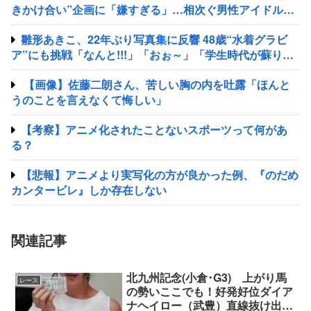
きかけ合い”企画に「嫌すぎる」…相次ぐ男性アイドルへ
の“悪ノリ”に一部視聴者が苦言
雛形あきこ、22年ぶり写真集に反響 48歳“水着グラビ
ア”にも挑戦「なんと!!!」「おぉ～」「学生時代が蘇りま
した」
【画像】佐藤二朗さん、苦しい胸の内を吐露「ほんと
うのことを言えなくて悔しい」
【考察】アニメ化されたことないスポーツって何があ
る？
【悲報】アニメより実写化の方が良かった例、『のだめ
カンタービレ』しか存在しない
関連記事
北九州記念(小倉･G3) 上がり馬
レース
の勢いここでも！好発好位ダイア
ナヘイロー（武豊）直線抜け出し