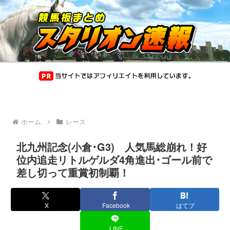
ホーム
レース
北九州記念(小倉･G3) 人気馬総崩れ！好
位内追走リトルゲルダ4角進出･ゴール前で
差し切って重賞初制覇！
X
Facebook
はてブ
LINE