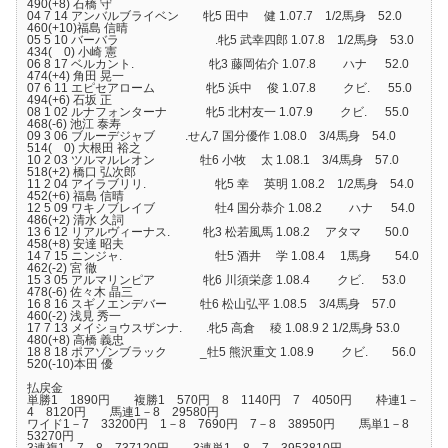
490(+8) 石橋 守
04 7 14 アンバルブライベン 牝5 田中 健 1.07.7 1/2馬身 52.0
460(+10)福島 信晴
05 5 10 バーバラ .牝5 武幸四郎 1.07.8 1/2馬身 53.0
434( 0) 小崎 憲
06 8 17 ベルカント. 牝3 藤岡佑介 1.07.8 ハナ 52.0
474(+4) 角田 晃一
07 6 11 エピセアローム 牝5 浜中 俊 1.07.8 クビ. 55.0
494(+6) 石坂 正
08 1 02 ルナフォンターナ 牝5 北村友一 1.07.9 クビ. 55.0
468(-6) 池江 泰寿
09 3 06 ブルーデジャブ .せん7 国分優作 1.08.0 3/4馬身 54.0
514( 0) 大根田 裕之
10 2 03 ツルマルレオン 牡6 小牧 太 1.08.1 3/4馬身 57.0
518(+2) 橋口 弘次郎
11 2 04 アイラブリリ. 牝5 幸 英明 1.08.2 1/2馬身 54.0
452(+6) 福島 信晴
12 5 09 ワキノブレイブ 牡4 国分恭介 1.08.2 ハナ 54.0
486(+2) 清水 久詞
13 6 12 リアルヴィーナス. 牝3 松若風馬 1.08.2 アタマ 50.0
458(+8) 安達 昭夫
14 7 15 ニンジャ. 牡5 酒井 学 1.08.4 1馬身 54.0
462(-2) 宮 徹
15 3 05 アルマリンピア 牝6 川須栄彦 1.08.4 クビ. 53.0
478(-6) 佐々木 晶三
16 8 16 スギノエンデバー 牡6 松山弘平 1.08.5 3/4馬身 57.0
460(-2) 浅見 秀一
17 7 13 メイショウスザンナ. .牝5 高倉 稜 1.08.9 2 1/2馬身 53.0
480(+8) 高橋 義忠
18 8 18 ポアゾンブラック _牡5 熊沢重文 1.08.9 クビ. 56.0
520(-10)本田 優
払戻金
単勝1 1890円 複勝1 570円 8 1140円 7 4050円 枠連1－
4 8120円 馬連1－8 29580円
ワイド1－7 33200円 1－8 7690円 7－8 38950円 馬単1－8
53270円
3連複1－7－8 737120円 3連単1－8－7 3953810円