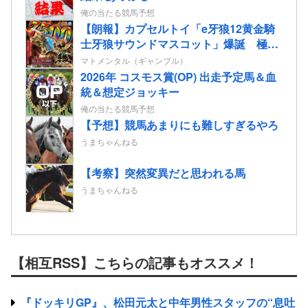
俺の当たる競馬予想
【朗報】カプセルトイ「e牙狼12黄金騎
士牙狼サウンドマスコット」爆誕 極限
7500バトル牙狼剣告知など全5種
マトメンタル（ギャンブル）
2026年 コスモス賞(OP) 出走予定馬＆血
統＆想定ジョッキー
俺の当たる競馬予想
【予想】競馬あまりにも難しすぎるやろ
うまちゃんねる
【考察】突然変異だと思われる馬
うまちゃんねる
【相互RSS】こちらの記事もオススメ！
『ドッキリGP』、松田元太と中年男性スタッフの“息吐