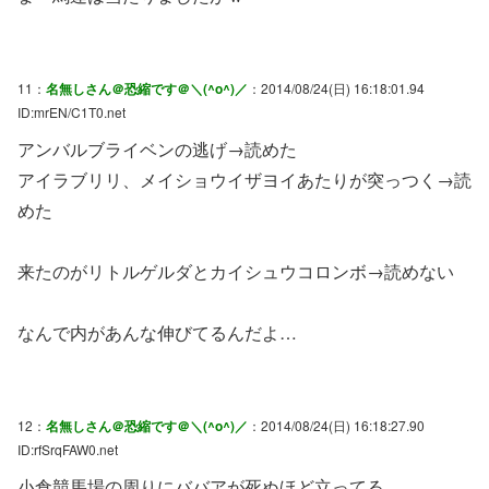
11：
名無しさん＠恐縮です＠＼(^o^)／
：2014/08/24(日) 16:18:01.94
ID:mrEN/C1T0.net
アンバルブライベンの逃げ→読めた
アイラブリリ、メイショウイザヨイあたりが突っつく→読
めた
来たのがリトルゲルダとカイシュウコロンボ→読めない
なんで内があんな伸びてるんだよ…
12：
名無しさん＠恐縮です＠＼(^o^)／
：2014/08/24(日) 16:18:27.90
ID:rfSrqFAW0.net
小倉競馬場の周りにババアが死ぬほど立ってる