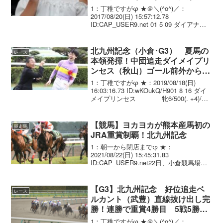
4連勝！重賞初制覇
1：丁稚ですがφ ★＠＼(^o^)／：
2017/08/20(日) 15:57:12.78
ID:CAP_USER9.net 01 5 09 ダイアナヘ
イロー 牝4/476(. +6)/ 1.07.5
--- 武 豊 ...
北九州記念（小倉･G3） 夏馬の
レース
本領発揮！中団追走ダイメイプリ
ンセス（秋山）ゴール前外から差
し切り重賞2勝目！
1：丁稚ですがφ ★：2019/08/18(日)
16:03:16.73 ID:wKOukQ/H901 8 16 ダイ
メイプリンセス 牝6/500(. +4)/
1.08.2 --- 秋山真一 55.0 森田
直行 02 3...
【競馬】ヨカヨカが熊本産馬初の
競走馬
JRA重賞制覇！北九州記念
1：朝一から閉店までφ ★：
2021/08/22(日) 15:45:31.83
ID:CAP_USER9.net22日、小倉競馬場で
行われた北九州記念(3歳上・GIII・芝
1200m)は、中団馬群の前で立ち回った幸
英明騎手騎乗の5番人気ヨカ...
【G3】北九州記念 好位追走ベ
レース
ルカント（武豊）直線抜け出し完
勝！連勝で重賞4勝目 5戦5勝ビ
ッグアーサー初敗戦2着
1：丁稚ですがφ ★＠＼(^o^)／：