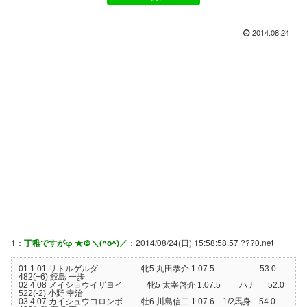
2014.08.24
1：
丁稚ですがφ ★＠＼(^o^)／
：2014/08/24(日) 15:58:58.57 ???0.net
01 1 01 リトルゲルダ. 牝5 丸田恭介 1.07.5 --- 53.0
482(+6) 鮫島 一歩
02 4 08 メイショウイザヨイ 牝5 太宰啓介 1.07.5 ハナ 52.0
522(-2) 小野 幸治
03 4 07 カイシュウコロンボ 牡6 川島信二 1.07.6 1/2馬身 54.0