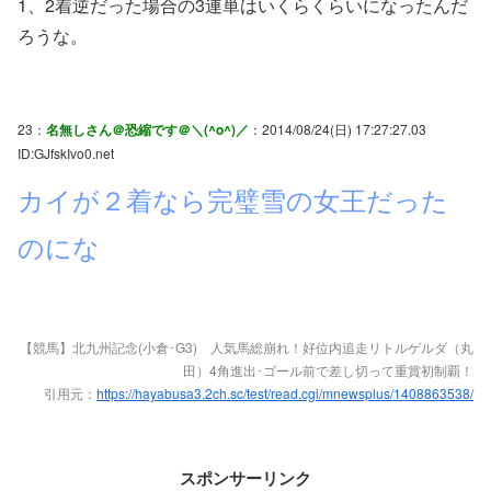
1、2着逆だった場合の3連単はいくらくらいになったんだ
ろうな。
23：
名無しさん＠恐縮です＠＼(^o^)／
：2014/08/24(日) 17:27:27.03
ID:GJfskIvo0.net
カイが２着なら完璧雪の女王だった
のにな
【競馬】北九州記念(小倉･G3) 人気馬総崩れ！好位内追走リトルゲルダ（丸
田）4角進出･ゴール前で差し切って重賞初制覇！
引用元：
https://hayabusa3.2ch.sc/test/read.cgi/mnewsplus/1408863538/
スポンサーリンク