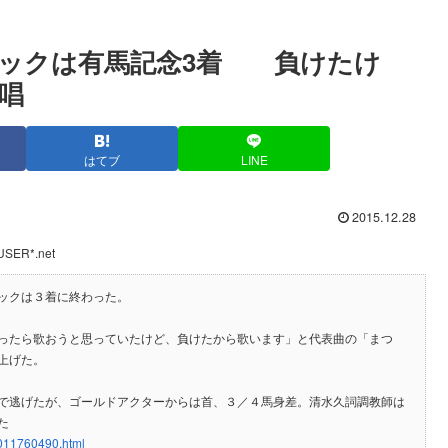
ラックは有馬記念3着 負けたけ
唱
はてブ
LINE
2015.12.28
USER*.net
ックは３着に終わった。
ったら歌おうと思っていたけど、負けたから歌います」と代表曲の「まつ
上げた。
で逃げたが、ゴールドアクターからは首、３／４馬身差。清水久詞調教師は
た
7011760490.html