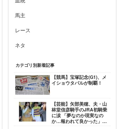
血統
馬主
レース
ネタ
カテゴリ別新着記事
【競馬】宝塚記念(G1)、メ
イショウタバルが制覇！
【芸能】矢部美穂、夫・山
林堂信彦騎手のJRA初騎乗
に涙 「夢なのか現実なの
か…報われて良かった」
東京競馬場で生観戦