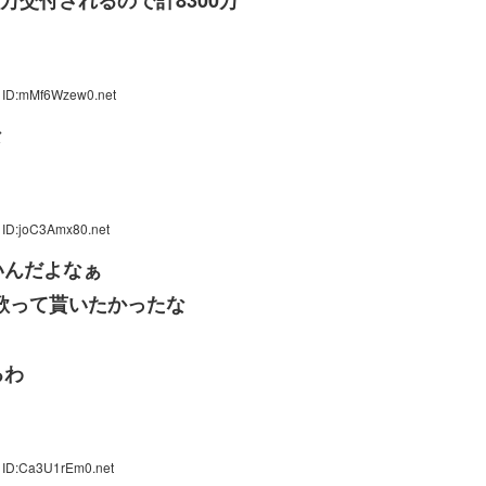
万交付されるので計8300万
7 ID:mMf6Wzew0.net
な
 ID:joC3Amx80.net
いんだよなぁ
歌って貰いたかったな
るわ
 ID:Ca3U1rEm0.net