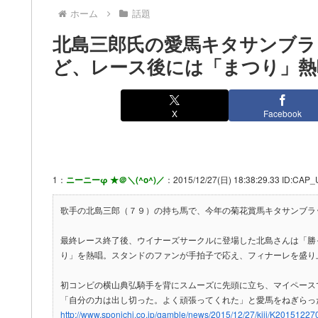
ホーム
話題
北島三郎氏の愛馬キタサンブ
ど、レース後には「まつり」熱
X
Facebook
1：
ニーニーφ ★＠＼(^o^)／
：2015/12/27(日) 18:38:29.33 ID:CAP_
歌手の北島三郎（７９）の持ち馬で、今年の菊花賞馬キタサンブラ
最終レース終了後、ウイナーズサークルに登場した北島さんは「勝
り」を熱唱。スタンドのファンが手拍子で応え、フィナーレを盛り
初コンビの横山典弘騎手を背にスムーズに先頭に立ち、マイペース
「自分の力は出し切った。よく頑張ってくれた」と愛馬をねぎらっ
http://www.sponichi.co.jp/gamble/news/2015/12/27/kiji/K2015122