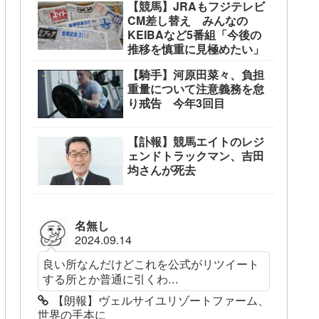
【競馬】JRAもフジテレビ
CM差し替え みんなの
KEIBAなど5番組「今後の
推移を慎重に見極めたい」
【騎手】河原田菜々、負担
重量について注意義務を怠
り戒告 今年3回目
【訃報】競馬エイトのレジ
ェンドトラックマン、吉田
均さんが死去
名無し
2024.09.14
良い所なんだけどこれを公式がリツイート
する所とか普通に引くわ...
【朗報】ヴェルサイユリゾートファーム、
世界の手本に