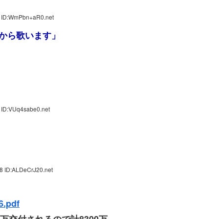
1 ID:WmPbn+aR0.net
から歌います」
 ID:VUq4sabe0.net
8 ID:ALDeCrJ20.net
6.pdf