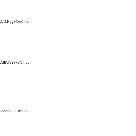
ID:1kHygFOw0.net
ID:IBWJzYx3O.net
ID:Z3n7eGRe0.net