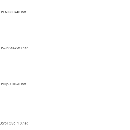
D:LNiu8uk40.net
ID:+Jn5e4xW0.net
D:lRp/XD0+0.net
ID:vbTQScPF0.net