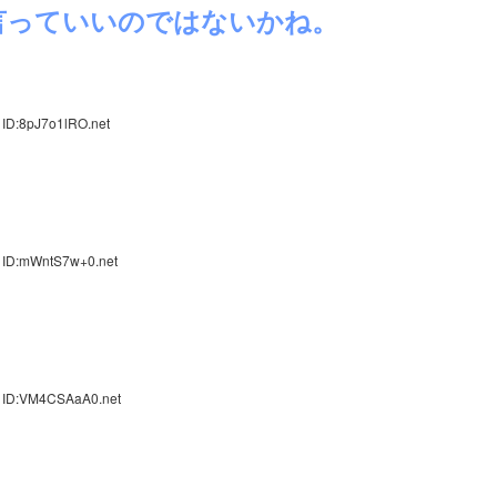
言っていいのではないかね。
 ID:8pJ7o1lRO.net
 ID:mWntS7w+0.net
0 ID:VM4CSAaA0.net