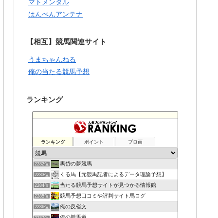
マトメンタル
はんぺんアンテナ
【相互】競馬関連サイト
うまちゃんねる
俺の当たる競馬予想
ランキング
ランキング
ポイント
ブロ画
馬岱の夢競馬
2282位
くる馬【元競馬記者によるデータ理論予想】
2283位
当たる競馬予想サイトが見つかる情報館
2284位
競馬予想口コミや評判サイト馬ログ
2285位
俺の反省文
2286位
俺の競馬道
2287位