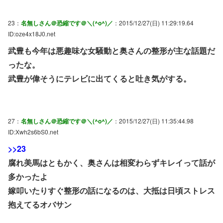
23：
名無しさん＠恐縮です＠＼(^o^)／
：2015/12/27(日) 11:29:19.64
ID:oze4x18J0.net
武豊も今年は悪趣味な女騒動と奥さんの整形が主な話題だ
ったな。
武豊が偉そうにテレビに出てくると吐き気がする。
27：
名無しさん＠恐縮です＠＼(^o^)／
：2015/12/27(日) 11:35:44.98
ID:Xwh2s6bS0.net
>>23
腐れ美馬はともかく、奥さんは相変わらずキレイって話が
多かったよ
嫁叩いたりすぐ整形の話になるのは、大抵は日頃ストレス
抱えてるオバサン