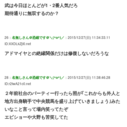
武は今日ほとんどが1・2番人気だろ
期待通りに無双するのか？
26：
名無しさん＠恐縮です＠＼(^o^)／
：2015/12/27(日) 11:34:33.11
ID:XXDLkZjI0.net
アドマイヤとの絶縁関係だけは修復しないだろうな
28：
名無しさん＠恐縮です＠＼(^o^)／
：2015/12/27(日) 11:38:46.28
ID:r2IwA21c0.net
２年前社台のパーティー行ったら照が｢これからも外人と
地方出身騎手で中央競馬を盛り上げていきましょう｣みた
いなこと言って場内笑ってたぞ
エビショーや大野も苦笑してた