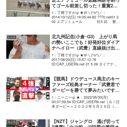
てゴール前差し切った！重賞2勝
目
1：丁稚ですがφ ★＠＼(^o^)／：
2014/10/12(日) 16:05:44.82 ???0.net01 2
02 エアソミュール 牡5 武 豊
1.45.2 --- 56.0 490(-4) 角居 勝
彦 02...
北九州記念(小倉･G3) 上がり馬
レース
の勢いここでも！好発好位ダイア
ナヘイロー（武豊）直線抜け出し
4連勝！重賞初制覇
1：丁稚ですがφ ★＠＼(^o^)／：
2017/08/20(日) 15:57:12.78
ID:CAP_USER9.net 01 5 09 ダイアナヘ
イロー 牝4/476(. +6)/ 1.07.5
--- 武 豊 ...
【競馬】ドウデュース馬主のキー
馬主
ファーズ松島オーナー「武豊君で
ダービーを勝てて夢みたいです。
(凱旋門賞）行きます！」
1：ニーニーφ ★：2022/05/30(月)
00:07:09.54 ID:CAP_USER9.net［ＧⅠ日
本ダービー＝２０２２年５月２９日（日
曜）３歳、東京競馬場・芝２４００メー
トル］キーファーズ・松島正昭オーナー
「すごかったです。何...
【NZT】ジャングロ 逃げ切って
競走馬
3連勝!「ウマ娘」で話題の藤田オ