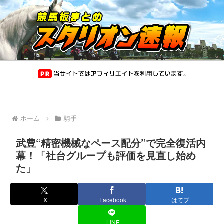
ホーム
騎手
武豊“精密機械なペース配分”で完全復活内
幕！「社台グループも評価を見直し始め
た」
X
Facebook
はてブ
LINE