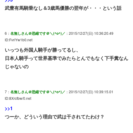
武豊有馬騎乗なし＆3歳馬優勝の翌年が・・・という話
6：
名無しさん＠恐縮です＠＼(^o^)／
：2015/12/27(日) 10:36:20.49
ID:FvriYw1b0.net
いっつも外国人騎手が勝ってるし、
日本人騎手って世界基準でみたらとんでもなく下手糞なん
じゃないの
7：
名無しさん＠恐縮です＠＼(^o^)／
：2015/12/27(日) 10:39:15.01
ID:8Xrcfbw/0.net
>>1
つーか、どういう理由で武は干されてたわけ？