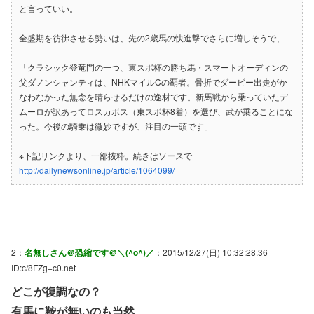
と言っていい。
全盛期を彷彿させる勢いは、先の2歳馬の快進撃でさらに増しそうで、
「クラシック登竜門の一つ、東スポ杯の勝ち馬・スマートオーディンの
父ダノンシャンティは、NHKマイルCの覇者。骨折でダービー出走がか
なわなかった無念を晴らせるだけの逸材です。新馬戦から乗っていたデ
ムーロが訳あってロスカボス（東スポ杯8着）を選び、武が乗ることにな
った。今後の騎乗は微妙ですが、注目の一頭です」
※下記リンクより、一部抜粋。続きはソースで
http://dailynewsonline.jp/article/1064099/
2：
名無しさん＠恐縮です＠＼(^o^)／
：2015/12/27(日) 10:32:28.36
ID:c/8FZg+c0.net
どこが復調なの？
有馬に鞍が無いのも当然