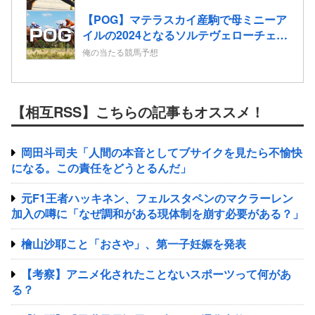
【POG】マテラスカイ産駒で母ミニーア
イルの2024となるソルテヴェローチェの
2歳情報
俺の当たる競馬予想
【相互RSS】こちらの記事もオススメ！
岡田斗司夫「人間の本音としてブサイクを見たら不愉快
になる。この責任をどうとるんだ」
元F1王者ハッキネン、フェルスタペンのマクラーレン
加入の噂に「なぜ調和がある現体制を崩す必要がある？」
檜山沙耶こと「おさや」、第一子妊娠を発表
【考察】アニメ化されたことないスポーツって何があ
る？