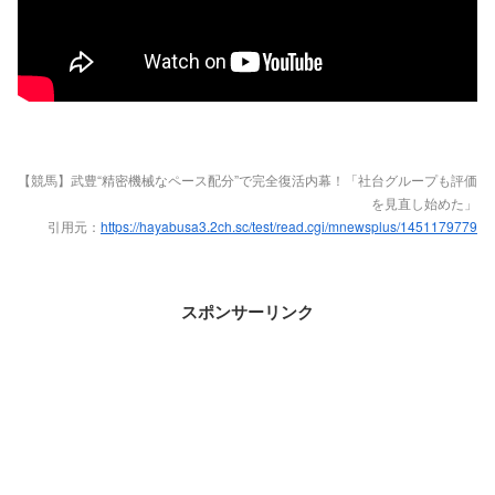
【競馬】武豊“精密機械なペース配分”で完全復活内幕！「社台グループも評価
を見直し始めた」
引用元：
https://hayabusa3.2ch.sc/test/read.cgi/mnewsplus/1451179779
スポンサーリンク