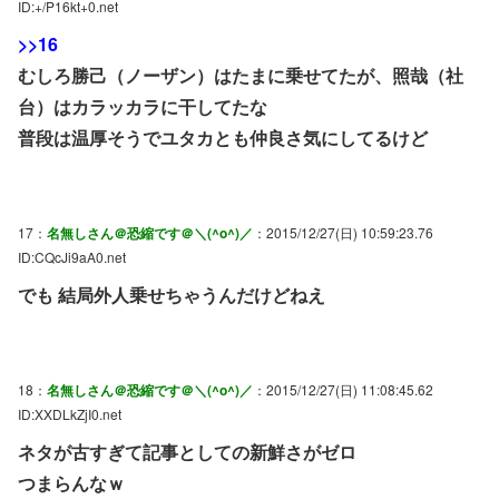
ID:+/P16kt+0.net
>>16
むしろ勝己（ノーザン）はたまに乗せてたが、照哉（社
台）はカラッカラに干してたな
普段は温厚そうでユタカとも仲良さ気にしてるけど
17：
名無しさん＠恐縮です＠＼(^o^)／
：2015/12/27(日) 10:59:23.76
ID:CQcJi9aA0.net
でも 結局外人乗せちゃうんだけどねえ
18：
名無しさん＠恐縮です＠＼(^o^)／
：2015/12/27(日) 11:08:45.62
ID:XXDLkZjI0.net
ネタが古すぎて記事としての新鮮さがゼロ
つまらんなｗ