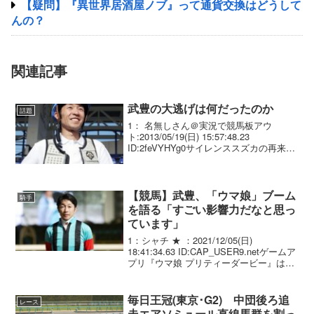
【疑問】『異世界居酒屋ノブ』って通貨交換はどうして
んの？
関連記事
武豊の大逃げは何だったのか
話題
1： 名無しさん＠実況で競馬板アウ
ト:2013/05/19(日) 15:57:48.23
ID:2feVYHYg0サイレンススズカの再来か
と思って興奮してたら、幸四郎のエスコ
ート役になってたｗ
【競馬】武豊、「ウマ娘」ブーム
騎手
を語る「すごい影響力だなと思っ
ています」
1：シャチ ★ ：2021/12/05(日)
18:41:34.63 ID:CAP_USER9.netゲームア
プリ『ウマ娘 プリティーダービー』は、
実在した競走馬を美少女キャラに擬人化
したコンテンツで、「Yahoo！検索大
賞」や「Googl...
毎日王冠(東京･G2) 中団後ろ追
レース
走エアソミュール直線馬群を割っ