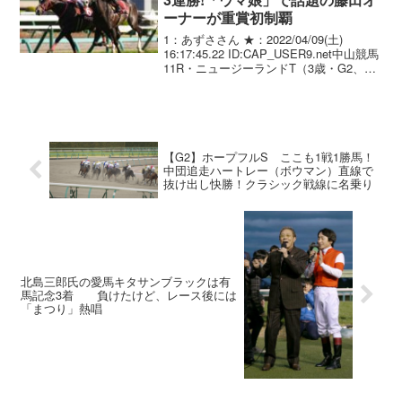
ーナーが重賞初制覇
1：あずささん ★：2022/04/09(土)
16:17:45.22 ID:CAP_USER9.net中山競馬
11R・ニュージーランドT（3歳・G2、芝
1600メートル）は、人気ゲーム「ウマ
娘」で知られるサイバーエージェント社
長の藤田晋オ...
【G2】ホープフルS ここも1戦1勝馬！
中団追走ハートレー（ボウマン）直線で
抜け出し快勝！クラシック戦線に名乗り
北島三郎氏の愛馬キタサンブラックは有
馬記念3着 負けたけど、レース後には
「まつり」熱唱