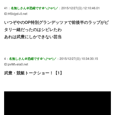
41：
名無しさん＠恐縮です＠＼(^o^)／
：2015/12/27(日) 12:10:46.01
ID:H5icjyd+0.net
いつぞやのOP特別グランデッツァで前後半のラップがピ
タリ一緒だったのはシビレたわ
あれは武豊にしかできない芸当
4：
名無しさん＠恐縮です＠＼(^o^)／
：2015/12/27(日) 10:34:30.15
ID:pvWt+eia0.net
武豊・競艇トークショー！【1】