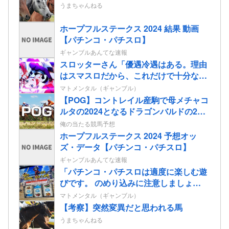
うまちゃんねる
ホープフルステークス 2024 結果 動画
【パチンコ・パチスロ】
ギャンブルあんてな速報
スロッターさん「優遇冷遇はある。理由
はスマスロだから、これだけで十分なん
だよね」
マトメンタル（ギャンブル）
【POG】コントレイル産駒で母メチャコ
ルタの2024となるドラゴンバルドの2歳
情報
俺の当たる競馬予想
ホープフルステークス 2024 予想オッ
ズ・データ【パチンコ・パチスロ】
ギャンブルあんてな速報
「パチンコ・パチスロは適度に楽しむ遊
びです。 のめり込みに注意しましょ
う。」←これおかしいだろｗｗｗ
マトメンタル（ギャンブル）
【考察】突然変異だと思われる馬
うまちゃんねる