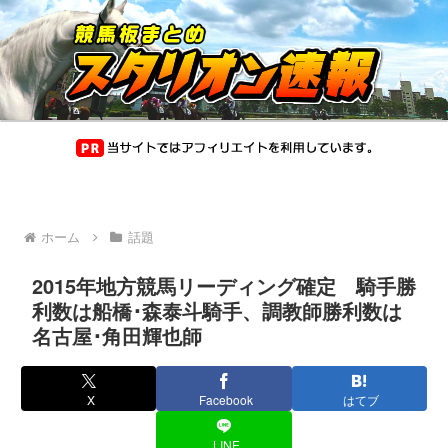
ホーム
話題
2015年地方競馬リーディング確定 騎手勝
利数は船橋･森泰斗騎手、調教師勝利数は
名古屋･角田輝也師
X
Facebook
はてブ
LINE