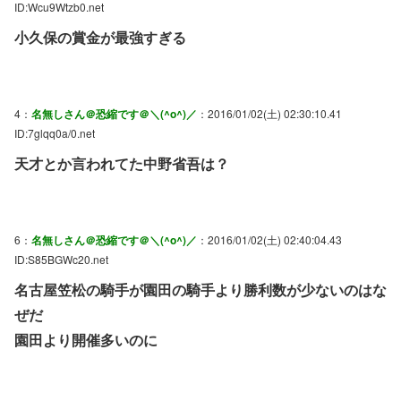
ID:Wcu9Wtzb0.net
小久保の賞金が最強すぎる
4：
名無しさん＠恐縮です＠＼(^o^)／
：2016/01/02(土) 02:30:10.41
ID:7glqq0a/0.net
天才とか言われてた中野省吾は？
6：
名無しさん＠恐縮です＠＼(^o^)／
：2016/01/02(土) 02:40:04.43
ID:S85BGWc20.net
名古屋笠松の騎手が園田の騎手より勝利数が少ないのはな
ぜだ
園田より開催多いのに