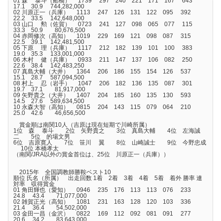
01 森 泰斗（船橋） 1739 297 240 221 171 167 643
17.1 30.9 744,282,000
02 川原正一（兵庫） 1113 247 126 131 122 095 392
22.2 33.5 142,648,000
03 山口 勲（佐賀） 0723 241 127 098 065 077 115
33.3 50.9 80,676,500
04 赤岡修次（高知） 1019 229 169 121 098 087 315
22.5 39.1 142,481,500
05 下原 理（兵庫） 1117 212 182 139 101 100 383
19.0 35.3 133,001,000
06 木村 健（兵庫） 0933 211 147 137 106 082 250
22.6 38.4 142,483,250
07 真島大輔（大井） 1364 206 186 155 154 126 537
15.1 28.7 587,094,500
08 村上 忍（岩手） 1047 206 182 136 135 087 301
19.7 37.1 81,917,000
09 矢野貴之（大井） 1407 204 185 160 135 130 593
14.5 27.6 589,634,500
10 永森大智（高知） 0815 204 143 115 079 064 210
25.0 42.6 46,656,500
賞金順は南関10人（吉原は現在短期で川崎所属）
1位 森 泰斗 2位 矢野貴之 3位 真島大輔 4位 左海誠
二 5位 的場文男
6位 吉原寛人 7位 笹川 翼 8位 山崎誠士 9位 今野忠成
10位 本橋孝太
（南関/JRA以外の賞金首位は、25位 川原正一（兵庫））
2015年 全国調教師勝鞍ベスト10
順位 氏名（所属） 出走回数 1着 2着 3着 4着 5着 着外 勝率 連
対率 収得賞金
01 角田輝也（愛知） 0946 235 176 113 113 076 233
24.8 43.4 71,077,000
02 雑賀正光（高知） 1081 231 163 128 120 103 336
21.4 36.4 54,502,000
03 金田一昌（金沢） 0822 169 112 092 081 091 277
20.6 34.2 83,643,000