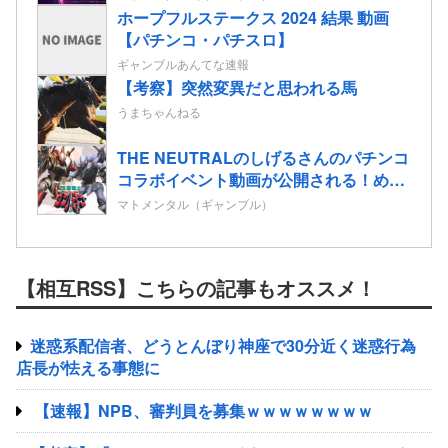
ホープフルステークス 2024 結果 動画
【パチンコ・パチスロ】
ギャンブルあんてな速報
【考察】突然変異だと思われる馬
うまちゃんねる
THE NEUTRALのしげるさんのパチンコ
コラボイベント動画が公開される！めっ
ちゃ楽しそうだな！！！
マトメンタル（ギャンブル）
【相互RSS】こちらの記事もオススメ！
迷惑系配信者、どうとんぼり神座で30分近く迷惑行為
店長が怯える事態に
【速報】NPB、審判員を募集ｗｗｗｗｗｗｗｗ