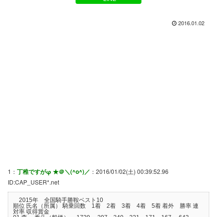
2016.01.02
1：
丁稚ですがφ ★＠＼(^o^)／
：2016/01/02(土) 00:39:52.96
ID:CAP_USER*.net
2015年 全国騎手勝鞍ベスト10
順位 氏名（所属） 騎乗回数 1着 2着 3着 4着 5着 着外 勝率 連
対率 収得賞金