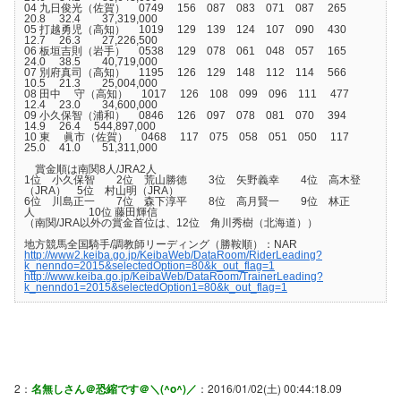
04 九日俊光（佐賀） 0749 156 087 083 071 087 265
20.8 32.4 37,319,000
05 打越勇児（高知） 1019 129 139 124 107 090 430
12.7 26.3 27,226,500
06 板垣吉則（岩手） 0538 129 078 061 048 057 165
24.0 38.5 40,719,000
07 別府真司（高知） 1195 126 129 148 112 114 566
10.5 21.3 25,004,000
08 田中 守（高知） 1017 126 108 099 096 111 477
12.4 23.0 34,600,000
09 小久保智（浦和） 0846 126 097 078 081 070 394
14.9 26.4 544,897,000
10 東 眞市（佐賀） 0468 117 075 058 051 050 117
25.0 41.0 51,311,000
賞金順は南関8人/JRA2人
1位 小久保智 2位 荒山勝徳 3位 矢野義幸 4位 高木登
（JRA） 5位 村山明（JRA）
6位 川島正一 7位 森下淳平 8位 高月賢一 9位 林正
人 10位 藤田輝信
（南関/JRA以外の賞金首位は、12位 角川秀樹（北海道））
地方競馬全国騎手/調教師リーディング（勝鞍順）：NAR
http://www2.keiba.go.jp/KeibaWeb/DataRoom/RiderLeading?
k_nenndo=2015&selectedOption=80&k_out_flag=1
http://www.keiba.go.jp/KeibaWeb/DataRoom/TrainerLeading?
k_nenndo1=2015&selectedOption1=80&k_out_flag=1
2：
名無しさん＠恐縮です＠＼(^o^)／
：2016/01/02(土) 00:44:18.09