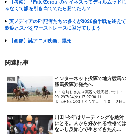
【考察】『Fate/Zero』のケイネスってディルムッドじ
ゃなくて誰を引き当ててたら勝てたん？
英メディアのF1記者たちの多くが2026前半戦を終えて
鈴鹿とスパをワーストレースに挙げてしまう
【画像】謎アニメ映画、爆死
関連記事
インターネット投票で地方競馬の
話題
勝馬投票券発売へ
1 ：名無しさん＠実況で競馬板アウト：
2012/07/24(火) 17:27:30.11
ID:uoP1eJQ00ＪＲＡでは、１０月２日
（火）からＪＲＡインターネット投票
（ＩＰＡＴ方式）において、 地方競馬の
勝馬投票券の発売等を行いますので...
川田｢今年はリーディングを絶対
騎手
にとる。人から好かれる性格では
ないし反骨心で生きてきたん