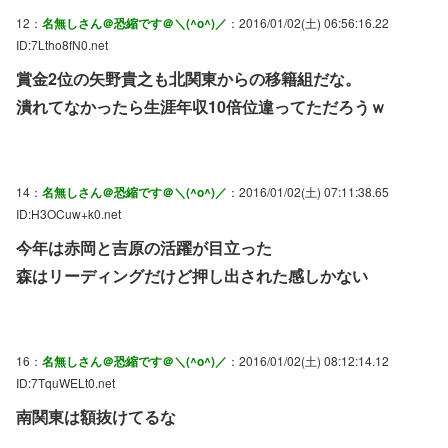
12：
名無しさん＠恐縮です＠＼(^o^)／
：2016/01/02(土) 06:56:16.22
ID:7Ltho8fN0.net
賞金2位の矢野貴之も北関東からの移籍組だな。
潰れてなかったら生涯年収10倍位違ってただろうｗ
14：
名無しさん＠恐縮です＠＼(^o^)／
：2016/01/02(土) 07:11:38.65
ID:H3OCuw+k0.net
今年は赤岡と吉原の活躍が目立った
森はリーディングだけど押し出された感しかない
16：
名無しさん＠恐縮です＠＼(^o^)／
：2016/01/02(土) 08:12:14.12
ID:7TquWELt0.net
南関東は額抜けてるな