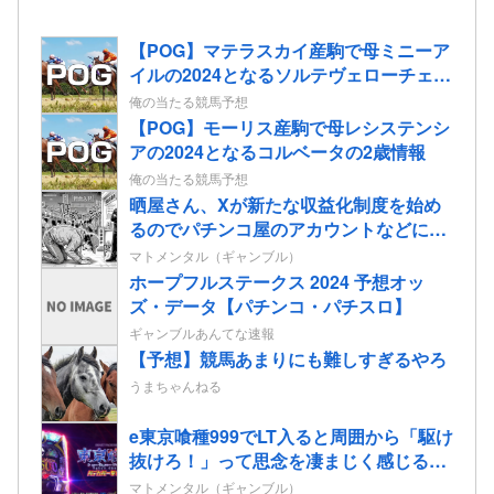
【POG】マテラスカイ産駒で母ミニーア
イルの2024となるソルテヴェローチェの
2歳情報
俺の当たる競馬予想
【POG】モーリス産駒で母レシステンシ
アの2024となるコルベータの2歳情報
俺の当たる競馬予想
晒屋さん、Xが新たな収益化制度を始め
るのでパチンコ屋のアカウントなどに有
料会員になってほしいと懇願「自分を助
マトメンタル（ギャンブル）
けてくれませんか」
ホープフルステークス 2024 予想オッ
ズ・データ【パチンコ・パチスロ】
ギャンブルあんてな速報
【予想】競馬あまりにも難しすぎるやろ
うまちゃんねる
e東京喰種999でLT入ると周囲から「駆け
抜けろ！」って思念を凄まじく感じる…
マトメンタル（ギャンブル）