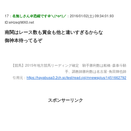
17：
名無しさん＠恐縮です＠＼(^o^)／
：2016/01/02(土) 09:34:01.93
ID:eHzeqlWX0.net
南関はレース数も賞金も他と違いすぎるからな
御神本待ってるぞ
【競馬】2015年地方競馬リーディング確定 騎手勝利数は船橋･森泰斗騎
手、調教師勝利数は名古屋･角田輝也師
引用元：
https://hayabusa3.2ch.sc/test/read.cgi/mnewsplus/1451662792
スポンサーリンク