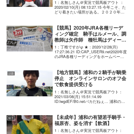
だ。｣
1：名無しさん＠実況で競馬板アウト ：
2020/02/10(月) 08:13:27.15 今年こそ、た
どり着きたい場所がある。２０２０年。
１７年目のシーズンを迎える川田騎手の
言葉に決意がにじむ。「リーディング
は、デビューからずっと目指してい...
【競馬】2020年JRA各種リーデ
話題
ィング確定 騎手はルメール、調
教師は矢作師 種牡馬はディープ
インパクト、生産者はノーザンフ
1：丁稚ですがφ ★：2020/12/28(月)
ァーム
17:27:36.21 ID:CAP_USER9.net2020年度
のJRA各種リーディングをホームページ
に掲載いたしましたのでお知らせいたし
ます JRAニュース 騎手全国（勝利度数）
上位1...
【地方競馬】浦和の２騎手が騎乗
話題
停止 オンラインサロンのオフ会
で飲食提供受ける
1：名無しさん＠実況で競馬板アウト：
2021/03/08(月) 15:51:14.99
ID:lwgdEF/B0.netバカだねぇ… 浦和の２
騎手が騎乗停止 オンラインサロンのオ
フ会で飲食提供受ける埼玉県浦和競馬組
合は８日、見越彬央騎手（２...
【未成年】浦和の有望若手騎手・
騎手
福原杏、姿を消す【飲酒】
1：名無しさん＠実況で競馬板アウト：