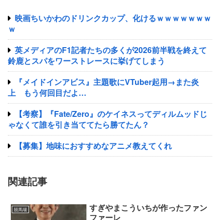
映画ちいかわのドリンクカップ、化けるｗｗｗｗｗｗｗ
ｗ
英メディアのF1記者たちの多くが2026前半戦を終えて
鈴鹿とスパをワーストレースに挙げてしまう
『メイドインアビス』主題歌にVTuber起用→また炎
上 もう何回目だよ…
【考察】『Fate/Zero』のケイネスってディルムッドじ
ゃなくて誰を引き当ててたら勝てたん？
【募集】地味におすすめなアニメ教えてくれ
関連記事
すぎやまこういちが作ったファン
競馬場
ファーレ