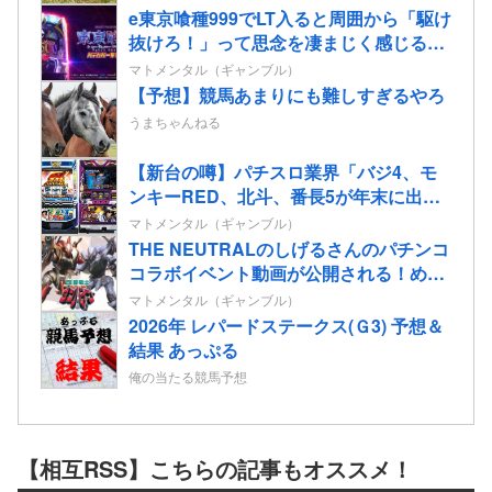
e東京喰種999でLT入ると周囲から「駆け
抜けろ！」って思念を凄まじく感じる…
マトメンタル（ギャンブル）
【予想】競馬あまりにも難しすぎるやろ
うまちゃんねる
【新台の噂】パチスロ業界「バジ4、モ
ンキーRED、北斗、番長5が年末に出る
ぞ！」←全部一緒に来てどうするんだ
マトメンタル（ギャンブル）
よ！！！少しは分けろよ！
THE NEUTRALのしげるさんのパチンコ
コラボイベント動画が公開される！めっ
ちゃ楽しそうだな！！！
マトメンタル（ギャンブル）
2026年 レパードステークス(Ｇ3) 予想＆
結果 あっぷる
俺の当たる競馬予想
【相互RSS】こちらの記事もオススメ！