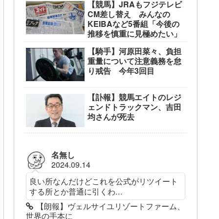
【競馬】JRAもフジテレビ
CM差し替え みんなの
KEIBAなど5番組「今後の
推移を慎重に見極めたい」
【騎手】河原田菜々、負担
重量について注意義務を怠
り戒告 今年3回目
【訃報】競馬エイトのレジ
ェンドトラックマン、吉田
均さんが死去
名無し
2024.09.14
良い所なんだけどこれを公式がリツイート
する所とか普通に引くわ...
【朗報】ヴェルサイユリゾートファーム、
世界の手本に