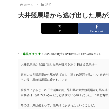
ホーム
話題
大井競馬場から逃げ出した馬が
X
Facebook
1：
爆笑ゴリラ ★
：2020/06/20(土) 12:18:56.28 ID:h+A8+XGH9
大井競馬場から逃げ出した馬が運河を泳ぐ 捕まえ競馬場へ
東京の大井競馬場から馬が逃げ出し、近くの運河を泳いでいる姿が
その後、馬は競馬場に戻されている。
警視庁によると、20日午前8時頃、品川区の大井競馬場から馬が
目撃者は「泳いでいるんだけと疲れている様子だった」「頭と背中
その後、馬は捕まって、競馬場に戻されたということだ。