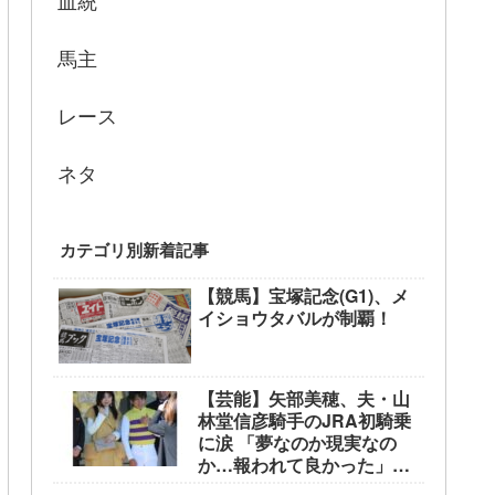
血統
馬主
レース
ネタ
カテゴリ別新着記事
【競馬】宝塚記念(G1)、メ
イショウタバルが制覇！
【芸能】矢部美穂、夫・山
林堂信彦騎手のJRA初騎乗
に涙 「夢なのか現実なの
か…報われて良かった」
東京競馬場で生観戦