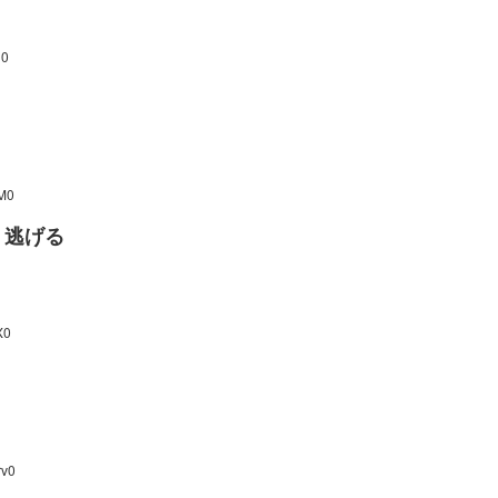
U0
WM0
、逃げる
X0
rv0