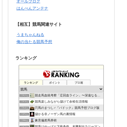
オールブログ
はんぺんアンテナ
【相互】競馬関連サイト
うまちゃんねる
俺の当たる競馬予想
ランキング
ランキング
ポイント
ブロ画
競走馬血統考察「迂回血ライン」〜深遠なる血の連鎖〜
2282位
競馬楽しみながら儲けて余裕生活情報
2283位
穴馬のまつし♂『パドック』競馬予想ブログ版
2284位
儲かる非ノーザン馬の裏情報
2285位
象意偏差馬券術
2286位
競馬はやっぱり下級条件。未勝利サラリーマン
2287位