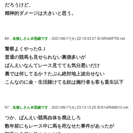
だろうけど、
精神的ダメージは大きいと思う。
89：
名無しさん＠恐縮です
：2021/08/17(火) 22:19:33.07 ID:NR46tFTf0.net
警察よくやったGＪ
普通の競馬も見せられない裏側多いが
ばんえいなんてレース見てても気分悪いだけ
裏では何してるか？たぶん絶対地上波出せない
こんなのに金・生活賭けてる奴は施行者も客も畜生以下
97：
名無しさん＠恐縮です
：2021/08/17(火) 23:13:13.25 ID:61sRNMS10.net
つか、ばんえい競馬自体を廃止しろ
数年前にもレース中に馬を死なせた事件があったが