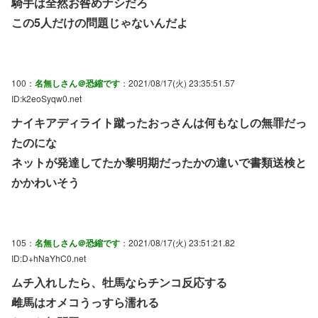
騎手は全然お咎めナシだろ
この5人だけの問題じゃないんだよ
100：
名無しさん＠恐縮です
：2021/08/17(火) 23:35:51.57
ID:k2eoSyqw0.net
ナイキアディライト蹴ったおっさんは何もなしの無罪だっ
たのにな
ネットが発達してたか黎明期だったかの違いで書類送検と
かかわいそう
105：
名無しさん＠恐縮です
：2021/08/17(火) 23:51:21.82
ID:D+hNaYhC0.net
ムチ入れしたら、牡馬ならチンコ反応する
雌馬はオメコうっすら濡れる