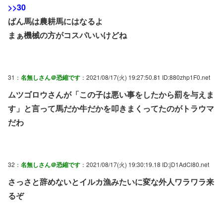
>>30
ばん馬は農耕馬にはなるよ
まぁ機械の方がコスパいいけどね
31：
名無しさん＠恐縮です
：2021/08/17(火) 19:27:50.81 ID:880zhp1F0.net
ムツゴロウさんが「この子は悪い事をしたから罰を与えま
す」と言って馬だか牛だかを叩きまくってたのがトラウマ
だわ
32：
名無しさん＠恐縮です
：2021/08/17(火) 19:30:19.18 ID:jD1AdCl80.net
さっさと辞めないとイルカ漁みたいに変な外人ワラワラ来
るぞ