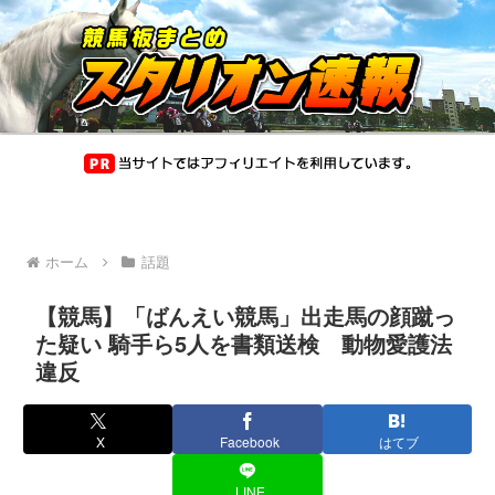
ホーム
話題
【競馬】「ばんえい競馬」出走馬の顔蹴っ
た疑い 騎手ら5人を書類送検 動物愛護法
違反
X
Facebook
はてブ
LINE