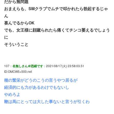
だから無問題
おまえらも、SMクラブでムチで叩かれたら勃起するじゃ
ん
喜んでるからOK
でも、女王様に顔蹴られたら痛くてチンコ萎えるでしょう
に
そういうこと
107：
名無しさん＠恐縮です
：2021/08/17(火) 23:58:03.51
ID:OMCW5+500.net
種の繁栄がどうのこうの言うやつ居るが
経済的にも力があるわけでもないし
やめろよ
鞭は馬にとっては大した事ないと言うが引くわ