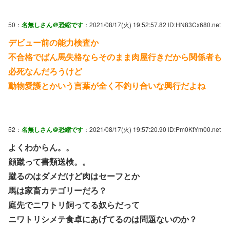
50：
名無しさん＠恐縮です
：2021/08/17(火) 19:52:57.82 ID:HN83Cx680.net
デビュー前の能力検査か
不合格でばん馬失格ならそのまま肉屋行きだから関係者も
必死なんだろうけど
動物愛護とかいう言葉が全く不釣り合いな興行だよね
52：
名無しさん＠恐縮です
：2021/08/17(火) 19:57:20.90 ID:Pm0KtYm00.net
よくわからん。。
顔蹴って書類送検。。
蹴るのはダメだけど肉はセーフとか
馬は家畜カテゴリーだろ？
庭先でニワトリ飼ってる奴らだって
ニワトリシメテ食卓にあげてるのは問題ないのか？