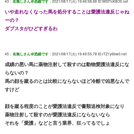
43：
名無しさん＠恐縮です
：2021/08/17(火) 19:46:58.68 ID:WStTxK8O0.net
いや走れなくなった馬を処分することは愛護法違反じゃね
ーの？
ダブスタがひどすぎるわ
45：
名無しさん＠恐縮です
：2021/08/17(火) 19:49:55.78 ID:rTZ1y6bw0.net
成績の悪い馬に薬物注射して殺すのは動物愛護法違反にな
らないの？
馬の顔を蹴るのとは比較にならないほど冷酷で凶悪なんで
すけど
顔を蹴る程度のことが愛護法違反で書類送検対象になり
薬物注射して殺すのが愛護法違反にならないなら
それを「愛護」などと言う業界、狂ってるでしょ