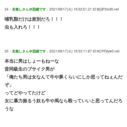
34：
名無しさん＠恐縮です
：2021/08/17(火) 19:32:51.21 ID:8jQP3dJt0.net
哺乳類だけは差別だろ！！！
虫も入れろ！！！
35：
名無しさん＠恐縮です
：2021/08/17(火) 19:33:11.87 ID:KCPFjfyw0.net
本当に男はしょーもねーな
昔同級生のブサイク男が
「俺たち男は女なんて牛や豚くらいにしか思ってねぇんだ
ぞ」
ってどやってたけど
女に暴力振るう奴も牛や馬なら殴っていいと思ってんだろ
うな