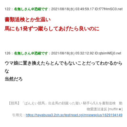
122：
名無しさん＠恐縮です
：2021/08/18(水) 03:49:59.17 ID:f77fHmSC0.net
書類送検とか生温い
馬にも1発ずつ蹴らしてあげたら良いのに
126：
名無しさん＠恐縮です
：2021/08/18(水) 05:32:12.92 ID:qtslmWEj0.net
ウマ娘に置き換えたらとんでもないことだってわかるから
な
当然だろ
【競馬】「ばんえい競馬」出走馬の顔蹴った疑い 騎手ら5人を書類送検 動
物愛護法違反 [muffin★]
引用元：
https://hayabusa3.2ch.sc/test/read.cgi/mnewsplus/1629194149