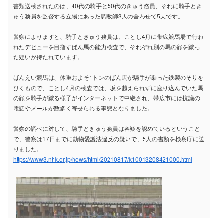
書類送検されたのは、40代の騎手と50代のきゅう務員、それに騎手とき
ゅう務員を監督する立場にあった調教師3人の合わせて5人です。
警察によりますと、騎手ときゅう務員は、ことし4月に帯広競馬場で行わ
れたデビューを目指すばん馬の能力検査で、それぞれ別の馬の顔を蹴っ
た疑いが持たれています。
ばんえい競馬は、体重およそ1トンのばん馬が騎手が乗った鉄製のそりを
ひくもので、ことし4月の検査では、坂を越えられずに座り込んでいた馬
の顔を騎手が蹴る様子がインターネットで中継され、帯広市には抗議の
電話やメールが数多く寄せられる事態となりました。
警察の調べに対して、騎手ときゅう務員は容疑を認めているということ
で、警察は17日までに動物愛護法違反の疑いで、5人の書類を検察庁に送
りました。
https://www3.nhk.or.jp/news/html/20210817/k10013208421000.html