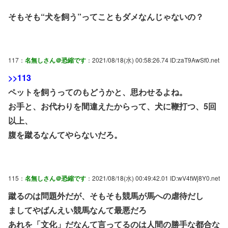
そもそも“犬を飼う”ってこともダメなんじゃないの？
117：
名無しさん＠恐縮です
：2021/08/18(水) 00:58:26.74 ID:zaT9AwSf0.net
>>113
ペットを飼うってのもどうかと、思わせるよね。
お手と、お代わりを間違えたからって、犬に鞭打つ、5回
以上、
腹を蹴るなんてやらないだろ。
115：
名無しさん＠恐縮です
：2021/08/18(水) 00:49:42.01 ID:wV4tWj8Y0.net
蹴るのは問題外だが、そもそも競馬が馬への虐待だし
ましてやばんえい競馬なんて最悪だろ
あれを「文化」だなんて言ってるのは人間の勝手な都合な