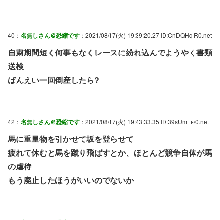
40：
名無しさん＠恐縮です
：2021/08/17(火) 19:39:20.27 ID:CnDQHqlR0.net
自粛期間短く何事もなくレースに紛れ込んでようやく書類
送検
ばんえい一回倒産したら?
42：
名無しさん＠恐縮です
：2021/08/17(火) 19:43:33.35 ID:39sUm+e/0.net
馬に重量物を引かせて坂を登らせて
疲れて休むと馬を蹴り飛ばすとか、ほとんど競争自体が馬
の虐待
もう廃止したほうがいいのでないか