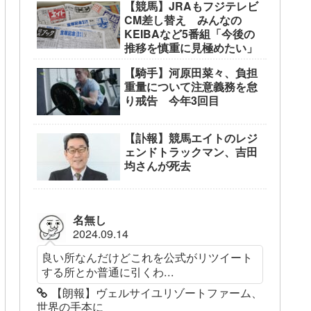
【競馬】JRAもフジテレビ
CM差し替え みんなの
KEIBAなど5番組「今後の
推移を慎重に見極めたい」
【騎手】河原田菜々、負担
重量について注意義務を怠
り戒告 今年3回目
【訃報】競馬エイトのレジ
ェンドトラックマン、吉田
均さんが死去
名無し
2024.09.14
良い所なんだけどこれを公式がリツイート
する所とか普通に引くわ...
【朗報】ヴェルサイユリゾートファーム、
世界の手本に