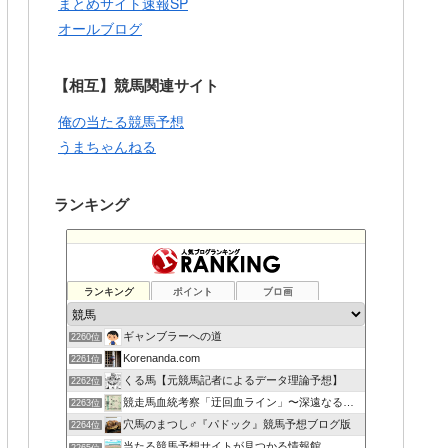
まとめサイト速報SP
オールブログ
【相互】競馬関連サイト
俺の当たる競馬予想
うまちゃんねる
ランキング
ランキング
ポイント
ブロ画
ギャンブラーへの道
2260位
Korenanda.com
2261位
くる馬【元競馬記者によるデータ理論予想】
2262位
競走馬血統考察「迂回血ライン」〜深遠なる血の連鎖〜
2263位
穴馬のまつし♂『パドック』競馬予想ブログ版
2264位
当たる競馬予想サイトが見つかる情報館
2265位