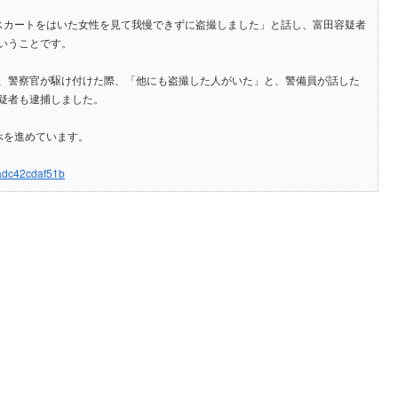
スカートをはいた女性を見て我慢できずに盗撮しました」と話し、富田容疑者
いうことです。
、警察官が駆け付けた際、「他にも盗撮した人がいた」と、警備員が話した
疑者も逮捕しました。
べを進めています。
0adc42cdaf51b