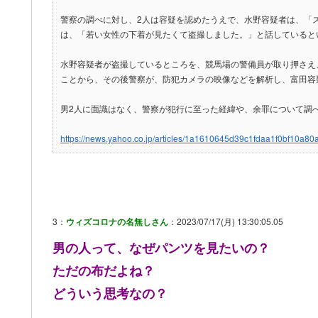
警察の調べに対し、2人は容疑を認めたうえで、水野容疑者は、「
は、「若い女性の下着が見たくて盗撮しました。」と話していると
水野容疑者が盗撮しているところを、競馬場の警備員が取り押さえ
ことから、その後警察が、防犯カメラの映像などを解析し、富田容
男2人に面識はなく、警察が犯行に至った経緯や、余罪について調
https://news.yahoo.co.jp/articles/1a1610645d39c1fdaa1f0bf10a8
3：
ウィズコロナの名無しさん
：2023/07/17(月) 13:30:05.05
男の人って、なぜパンツを見たいの？
ただの布だよね？
どういう思考なの？