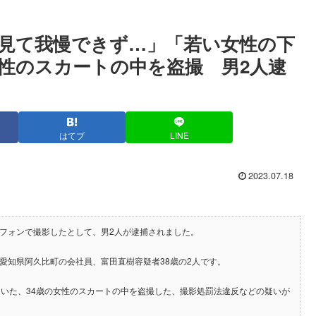
見て我慢できず…」「若い女性の下
性のスカートの中を盗撮 男2人逮
はてブ
LINE
2023.07.18
トフォンで撮影したとして、男2人が逮捕されました。
愛知県阿久比町の会社員、富田直樹容疑者38歳の2人です。
にいた、34歳の女性のスカートの中を盗撮した、撮影処罰法違反などの疑いが