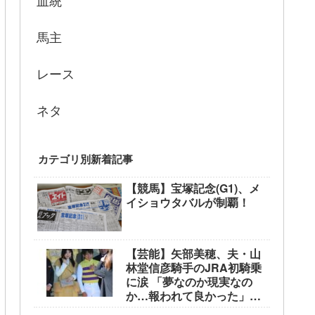
血統
馬主
レース
ネタ
カテゴリ別新着記事
【競馬】宝塚記念(G1)、メ
イショウタバルが制覇！
【芸能】矢部美穂、夫・山
林堂信彦騎手のJRA初騎乗
に涙 「夢なのか現実なの
か…報われて良かった」
東京競馬場で生観戦