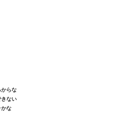
るからな
できない
ラかな