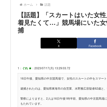
ホーム
話題
【話題】「スカートはいた女性
着見たくて…」競馬場にいた女
捕
X
Facebook
1：
ぐれ ★
：2023/07/17(月) 13:29:03.72
16日午後、愛知県の中京競馬場で、女性のスカートの中をスマー
逮捕されたのは、愛知県東海市の自営業、水野雅広容疑者62歳と、
警察によりますと、2人は16日午後1時半前、愛知県の中京競馬場
もたれています。