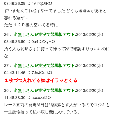
03:46:26.09 ID:
4vTfqOiRO
すいませんこれ必ずやってました どうも返還金があると
忘れる癖が…
ただ １２Ｒ後の空いてる時に
26：
名無しさん＠実況で競馬板アウト:
2013/02/20(水)
03:49:35.60 ID:
0a4DZXyHO
拾う人も恥晒さずに持って帰って家で確認すりゃいいのに
な
27：
名無しさん＠実況で競馬板アウト:
2013/02/20(水)
04:43:11.45 ID:
7JnJOorkO
１枚づつ入れてる奴はイラッとくる
30：
名無しさん＠実況で競馬板アウト:
2013/02/20(水)
11:48:38.30 ID:
acxuzxf2O
レース直前の発走除外は結構落とす人がいるのでコジキも
一生懸命拾って払い戻し機に入れている。