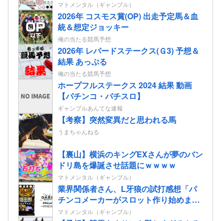
出映像”たぬきを掴まえろ”&”姫蒲を倒
マトメンタル（ギャンブル）
せ！”が公開される
2026年 コスモス賞(OP) 出走予定馬＆血
統＆想定ジョッキー
俺の当たる競馬予想
2026年 レパードステークス(Ｇ3) 予想＆
結果 あっぷる
俺の当たる競馬予想
ホープフルステークス 2024 結果 動画
【パチンコ・パチスロ】
ギャンブルあんてな速報
【考察】突然変異だと思われる馬
うまちゃんねる
【裏山】横浜のキングEXさんが夢のバン
ドリ島を爆誕させ話題にｗｗｗｗ
マトメンタル（ギャンブル）
業界関係者さん、L牙狼の試打感想「パ
チンコメーカーがスロット作り始めまし
たって感じが全開の印象」
マトメンタル（ギャンブル）