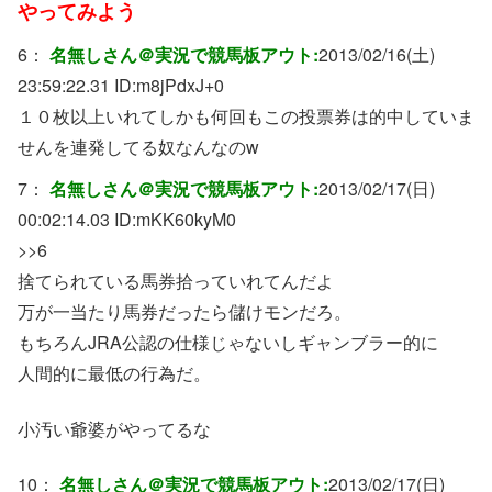
やってみよう
6：
名無しさん＠実況で競馬板アウト:
2013/02/16(土)
23:59:22.31 ID:
m8jPdxJ+0
１０枚以上いれてしかも何回もこの投票券は的中していま
せんを連発してる奴なんなのw
7：
名無しさん＠実況で競馬板アウト:
2013/02/17(日)
00:02:14.03 ID:
mKK60kyM0
>>6
捨てられている馬券拾っていれてんだよ
万が一当たり馬券だったら儲けモンだろ。
もちろんJRA公認の仕様じゃないしギャンブラー的に
人間的に最低の行為だ。
小汚い爺婆がやってるな
10：
名無しさん＠実況で競馬板アウト:
2013/02/17(日)