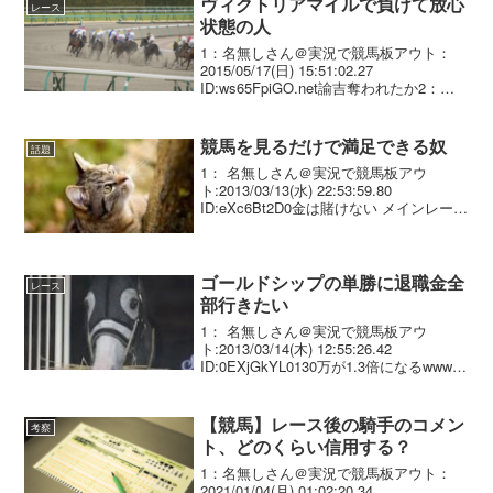
ヴィクトリアマイルで負けて放心
レース
状態の人
1：名無しさん＠実況で競馬板アウト：
2015/05/17(日) 15:51:02.27
ID:ws65FpiGO.net諭吉奪われたか2：名
無しさん＠実況で競馬板アウト：
2015/05/17(日) 15:51:45.65 ID:rD/Fd8...
競馬を見るだけで満足できる奴
話題
1： 名無しさん＠実況で競馬板アウ
ト:2013/03/13(水) 22:53:59.80
ID:eXc6Bt2D0金は賭けない メインレース
だけ見てる
ゴールドシップの単勝に退職金全
レース
部行きたい
1： 名無しさん＠実況で競馬板アウ
ト:2013/03/14(木) 12:55:26.42
ID:0EXjGkYL0130万が1.3倍になるwwww
養分ありがてえな、養分w
【競馬】レース後の騎手のコメン
考察
ト、どのくらい信用する？
1：名無しさん＠実況で競馬板アウト：
2021/01/04(月) 01:02:20.34