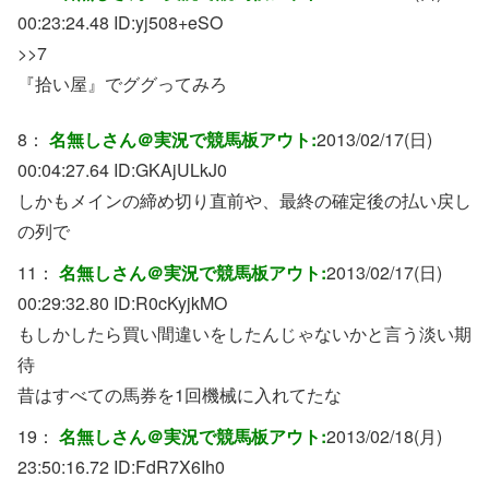
00:23:24.48 ID:
yj508+eSO
>>7
『拾い屋』でググってみろ
8：
名無しさん＠実況で競馬板アウト:
2013/02/17(日)
00:04:27.64 ID:
GKAjULkJ0
しかもメインの締め切り直前や、最終の確定後の払い戻し
の列で
11：
名無しさん＠実況で競馬板アウト:
2013/02/17(日)
00:29:32.80 ID:
R0cKyjkMO
もしかしたら買い間違いをしたんじゃないかと言う淡い期
待
昔はすべての馬券を1回機械に入れてたな
19：
名無しさん＠実況で競馬板アウト:
2013/02/18(月)
23:50:16.72 ID:
FdR7X6Ih0