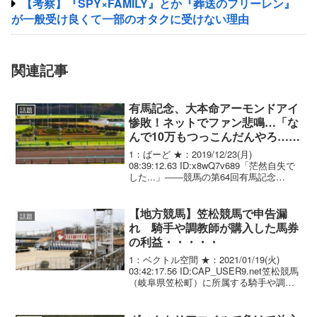
【考察】『SPY×FAMILY』とか『葬送のフリーレン』
が一般受け良くて一部のオタクに受けない理由
関連記事
有馬記念、大本命アーモンドアイ
話題
惨敗！ネットでファン悲鳴…「な
んで10万もつっこんだんやろ…」
「助けて下さい」
1：ばーど ★：2019/12/23(月)
08:39:12.63 ID:x8wQ7v689「茫然自失で
した...」――競馬の第64回有馬記念
（GI、中山競馬場、芝2500メートル）
は、リスグラシューが見事な勝利を収め
た一方、大本命のアーモ...
【地方競馬】笠松競馬で申告漏
話題
れ 騎手や調教師が購入した馬券
の利益・・・・・
1：ベクトル空間 ★：2021/01/19(火)
03:42:17.56 ID:CAP_USER9.net笠松競馬
（岐阜県笠松町）に所属する騎手や調教
師、その知人ら約20人が名古屋国税局の
税務調査を受け、2019年までに計3億円超
の申告漏れ...