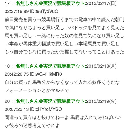
17：
名無しさん＠実況で競馬板アウト:
2013/02/17(日)
02:37:19.89 ID:
t96TydVuO
前日発売を買う→競馬場行くまでの電車の中で読んだ朝刊
で気になりちょっと買い足し→パドックを見てよく見えた
馬を買い足し→一緒に行った奴の意見で気になり買い足し
→本命が馬体重大幅減で買い足し→本場馬見て買い足し
もう自分でもなに買ったか把握してないってことはあった
18：
名無しさん＠実況で競馬板アウト:
2013/02/18(月)
23:42:20.75 ID:
wG+fHkMR0
自分の買った馬番分からなくなって入れる奴多そうだな
フォーメーションとかマルチで
20：
名無しさん＠実況で競馬板アウト:
2013/02/19(火)
00:07:23.13 ID:
cHYroMYSO
間違って買うほど抜けてねーよ 馬鹿は入れてみればいい
が後ろの迷惑考えてやれよ