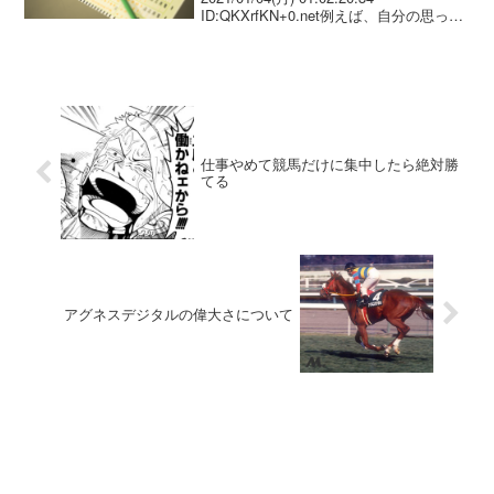
ID:QKXrfKN+0.net例えば、自分の思った
ことと騎手のコメントの内容が全然違か
った場合 自分の考えを貫くか、騎手のコ
メントを参考にして考えを変...
仕事やめて競馬だけに集中したら絶対勝
てる
アグネスデジタルの偉大さについて