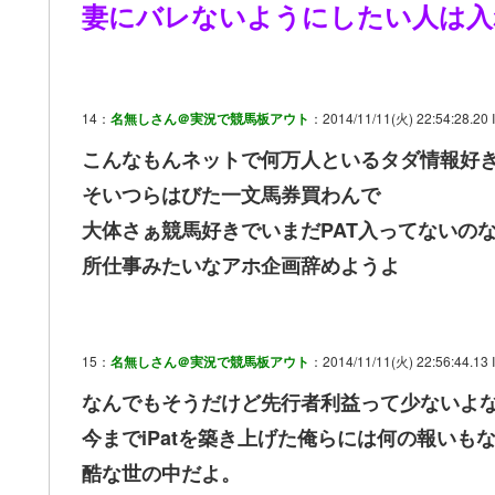
妻にバレないようにしたい人は入
14：
名無しさん＠実況で競馬板アウト
：2014/11/11(火) 22:54:28.20 I
こんなもんネットで何万人といるタダ情報好
そいつらはびた一文馬券買わんで
大体さぁ競馬好きでいまだPAT入ってないの
所仕事みたいなアホ企画辞めようよ
15：
名無しさん＠実況で競馬板アウト
：2014/11/11(火) 22:56:44.13 
なんでもそうだけど先行者利益って少ないよ
今までiPatを築き上げた俺らには何の報いも
酷な世の中だよ。