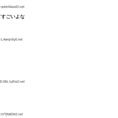
D:q4dnNaodO.net
てすごいよな
D:L4wlqn5y0.net
ID:06L1pEisO.net
D:iVTjN8DK0.net