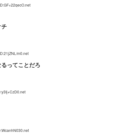
ID:GF+22qecO.net
オチ
ID:21jZNL/m0.net
なるってことだろ
:y3Ij+CzD0.net
D:WcanhN030.net