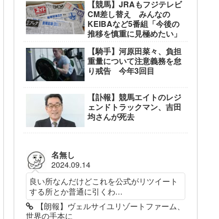
【競馬】JRAもフジテレビ
CM差し替え みんなの
KEIBAなど5番組「今後の
推移を慎重に見極めたい」
【騎手】河原田菜々、負担
重量について注意義務を怠
り戒告 今年3回目
【訃報】競馬エイトのレジ
ェンドトラックマン、吉田
均さんが死去
名無し
2024.09.14
良い所なんだけどこれを公式がリツイート
する所とか普通に引くわ...
【朗報】ヴェルサイユリゾートファーム、
世界の手本に