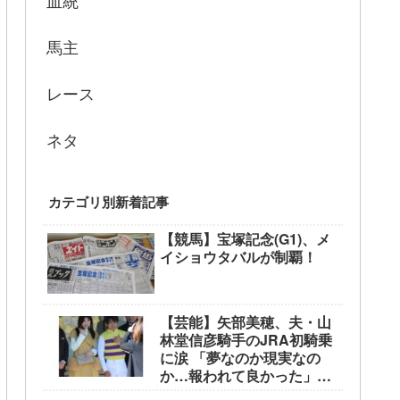
血統
馬主
レース
ネタ
カテゴリ別新着記事
【競馬】宝塚記念(G1)、メ
イショウタバルが制覇！
【芸能】矢部美穂、夫・山
林堂信彦騎手のJRA初騎乗
に涙 「夢なのか現実なの
か…報われて良かった」
東京競馬場で生観戦