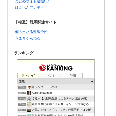
まとめサイト速報SP
はんぺんアンテナ
【相互】競馬関連サイト
俺の当たる競馬予想
うまちゃんねる
ランキング
ランキング
ポイント
ブロ画
ギャンブラーへの道
2243位
Korenanda.com
2244位
くる馬【元競馬記者によるデータ理論予想】
2245位
競走馬血統考察「迂回血ライン」〜深遠なる血の連鎖〜
2246位
穴馬のまつし♂『パドック』競馬予想ブログ版
2247位
当たる競馬予想サイトが見つかる情報館
2248位