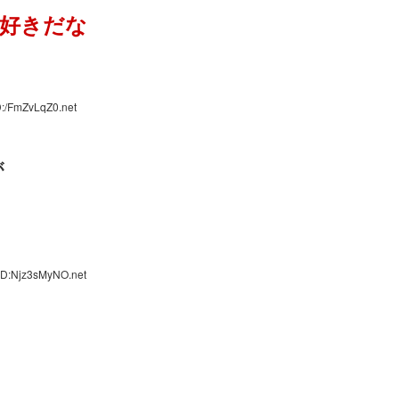
好きだな
D:/FmZvLqZ0.net
が
ID:Njz3sMyNO.net