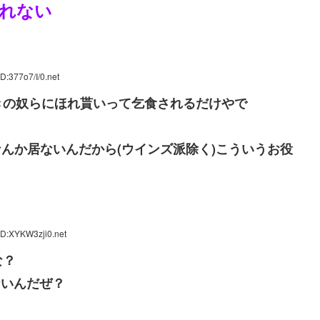
れない
D:377o7/I/0.net
きの奴らにほれ貰いって乞食されるだけやで
なんか居ないんだから(ウインズ派除く)こういうお役
ID:XYKW3zji0.net
な？
ないんだぜ？