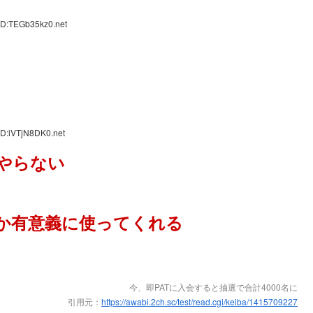
ID:TEGb35kz0.net
ID:iVTjN8DK0.net
やらない
か有意義に使ってくれる
今、即PATに入会すると抽選で合計4000名に
引用元：
https://awabi.2ch.sc/test/read.cgi/keiba/1415709227