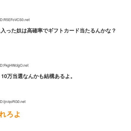
 ID:R5EFoVCS0.net
に入った奴は高確率でギフトカード当たるんかな？
ID:FkgHWcIgO.net
10万当選なんかも結構あるよ。
D:ijn/qoRG0.net
れろよ