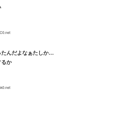
い
C0.net
ったんだよなぁたしか…
するか
k0.net