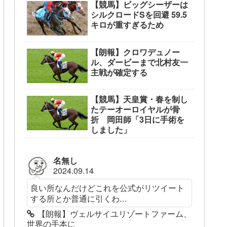
【競馬】ビッグシーザーは
シルクロードSを回避 59.5
キロが重すぎるため
【朗報】クロワデュノー
ル、ダービーまで北村友一
主戦が確定する
【競馬】天皇賞・春を制し
たテーオーロイヤルが骨
折 岡田師「3日に手術を
しました」
名無し
2024.09.14
良い所なんだけどこれを公式がリツイート
する所とか普通に引くわ...
【朗報】ヴェルサイユリゾートファーム、
世界の手本に