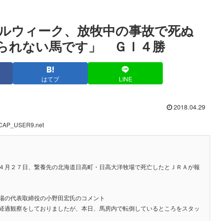
ャルウィーク、放牧中の事故で死ぬ
られない馬です」 ＧＩ４勝
はてブ
LINE
2018.04.29
D:CAP_USER9.net
４月２７日、繋養先の北海道日高町・日高大洋牧場で死亡したとＪＲＡが報
場の代表取締役の小野田宏氏のコメント
経過観察をしておりましたが、本日、馬房内で転倒しているところをスタッ