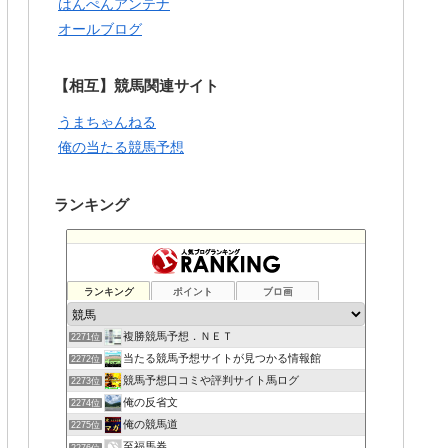
はんぺんアンテナ
オールブログ
【相互】競馬関連サイト
うまちゃんねる
俺の当たる競馬予想
ランキング
ランキング
ポイント
ブロ画
複勝競馬予想．ＮＥＴ
2271位
当たる競馬予想サイトが見つかる情報館
2272位
競馬予想口コミや評判サイト馬ログ
2273位
俺の反省文
2274位
俺の競馬道
2275位
至福馬券
2276位