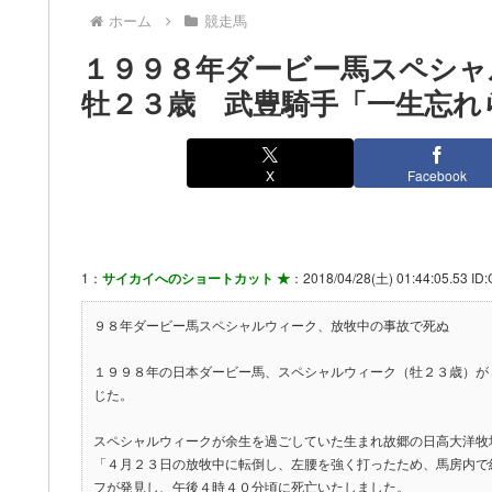
ホーム
競走馬
１９９８年ダービー馬スペシ
牡２３歳 武豊騎手「一生忘れ
X
Facebook
1：
サイカイへのショートカット ★
：2018/04/28(土) 01:44:05.53 I
９８年ダービー馬スペシャルウィーク、放牧中の事故で死ぬ
１９９８年の日本ダービー馬、スペシャルウィーク（牡２３歳）が
じた。
スペシャルウィークが余生を過ごしていた生まれ故郷の日高大洋牧
「４月２３日の放牧中に転倒し、左腰を強く打ったため、馬房内で
フが発見し、午後４時４０分頃に死亡いたしました。