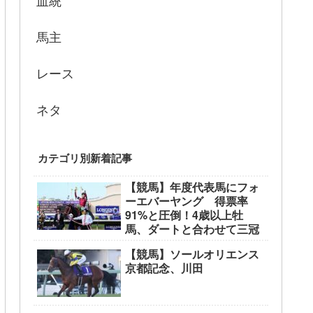
血統
馬主
レース
ネタ
カテゴリ別新着記事
【競馬】年度代表馬にフォ
ーエバーヤング 得票率
91%と圧倒！4歳以上牡
馬、ダートと合わせて三冠
【競馬】ソールオリエンス
京都記念、川田