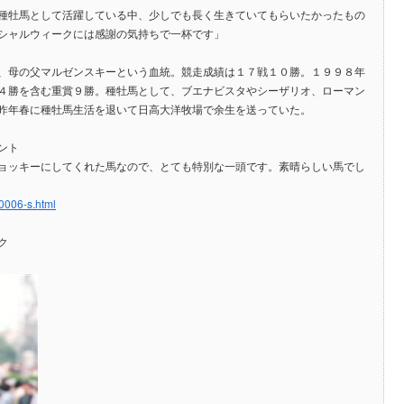
種牡馬として活躍している中、少しでも長く生きていてもらいたかったもの
シャルウィークには感謝の気持ちで一杯です」
、母の父マルゼンスキーという血統。競走成績は１７戦１０勝。１９９８年
４勝を含む重賞９勝。種牡馬として、ブエナビスタやシーザリオ、ローマン
昨年春に種牡馬生活を退いて日高大洋牧場で余生を送っていた。
ント
ョッキーにしてくれた馬なので、とても特別な一頭です。素晴らしい馬でし
0006-s.html
ク