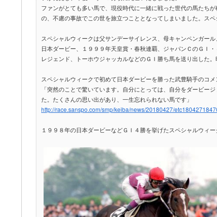
ファンがとても多い馬で、現役時代に一緒に戦った世代の馬たちが
の、不慮の事故でこの世を旅立つこととなってしまいました。スペ
スペシャルウィークは父サンデーサイレンス、母キャンペンガール
日本ダービー、１９９９年天皇賞・春秋連覇、ジャパンＣのＧＩ・
レジェンド、トーホウジャッカルなどのＧＩ勝ち馬を送り出した。
スペシャルウィークで初めて日本ダービーを勝った武豊騎手のコメ
「突然のことで驚いています。自分にとっては、自分をダービージ
た。たくさんの思い出があり、一生忘れられない馬です」
http://race.sanspo.com/smp/keiba/news/20180427/etc1804271847
１９９８年の日本ダービーなどＧＩ４勝を挙げたスペシャルウィー