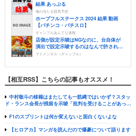
結果 あっぷる
俺の当たる競馬予想
ホープフルステークス 2024 結果 動画
【パチンコ・パチスロ】
ギャンブルあんてな速報
店側が設定示唆はNGなのに、台自体が
演出で設定示唆するのはなんで許されて
るの？
マトメンタル（ギャンブル）
【相互RSS】こちらの記事もオススメ！
中村敬斗の移籍はまたしても一筋縄ではいかず？スタッ
ド・ランス会長が残留を示唆「批判を受けることがあった
としても」
F1のスプリントは何か変えないと面白くないよな
【ヒロアカ】マンガを読んだので爆豪について語ります