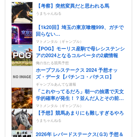
【考察】突然変異だと思われる馬
うまちゃんねる
【1k20回】埼玉の東京喰種999、ガチで
回らない…
マトメンタル（ギャンブル）
【POG】モーリス産駒で母レシステンシ
アの2024となるコルベータの2歳情報
俺の当たる競馬予想
ホープフルステークス 2024 予想オッ
ズ・データ【パチンコ・パチスロ】
ギャンブルあんてな速報
「これやってるだろ」朝一の抽選で天文
学的確率が発生！？並んだ人とその前後
で連番が出てしまう…
マトメンタル（ギャンブル）
【予想】競馬あまりにも難しすぎるやろ
うまちゃんねる
2026年 レパードステークス(Ｇ3) 予想＆