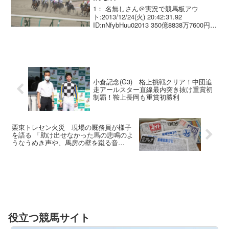
1： 名無しさん＠実況で競馬板アウ
ト:2013/12/24(火) 20:42:31.92
ID:nNfybHuu02013 350億8838万7600円
オルフェーヴル 2012 333億0182万3800円
ゴールドシップ 2011 37...
小倉記念(G3) 格上挑戦クリア！中団追
走アールスター直線最内突き抜け重賞初
制覇！鞍上長岡も重賞初勝利
栗東トレセン火災 現場の厩務員が様子
を語る 「助け出せなかった馬の悲鳴のよ
うなうめき声や、馬房の壁を蹴る音
が…」
役立つ競馬サイト