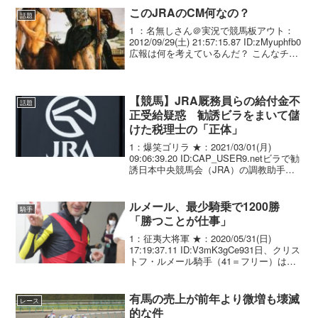
このJRAのCM何なの？
話題
1 ：名無しさん＠実況で競馬板アウト：
2012/09/29(土) 21:57:15.87 ID:zMyuphfb0
広報は何を考えているんだ？ こんなチン
ピラみたいなのをイメージCMに出演させ
るなよ。 馬も意味不明な器具つけられ
て、目の前で...
【競馬】JRA厩務員らの給付金不
話題
正受給疑惑 勧誘ビラをまいて儲
けた税理士の「正体」
1：爆笑ゴリラ ★：2021/03/01(月)
09:06:39.20 ID:CAP_USER9.netビラで勧
誘日本中央競馬会（JRA）の調教助手ら
が、新型コロナ対策である国の持続化給
付金を不正受給したとされる問題は、依
然としてマスコミ各...
ルメール、最少騎乗で1200勝
騎手
「勝つことが仕事」
1：征夷大将軍 ★：2020/05/31(日)
17:19:37.11 ID:V3mK3gCe931日、クリス
トフ・ルメール騎手（41＝フリー）は、
東京4R（3歳未勝利、芝2000メートル）
を2番人気アストンクリントン（牡、宗
像）で勝利し、...
有馬の売上が前年より微増も壊滅
レース
的な件