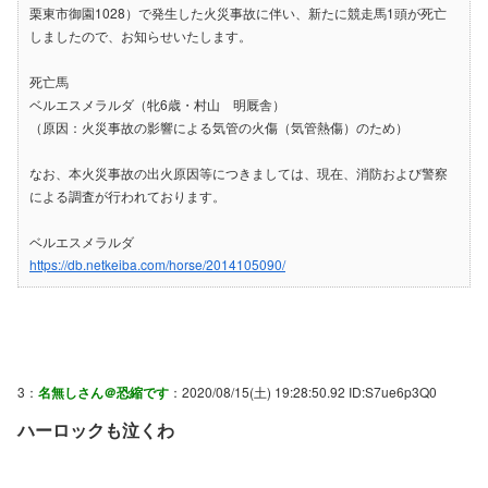
栗東市御園1028）で発生した火災事故に伴い、新たに競走馬1頭が死亡
しましたので、お知らせいたします。
死亡馬
ベルエスメラルダ（牝6歳・村山 明厩舎）
（原因：火災事故の影響による気管の火傷（気管熱傷）のため）
なお、本火災事故の出火原因等につきましては、現在、消防および警察
による調査が行われております。
ベルエスメラルダ
https://db.netkeiba.com/horse/2014105090/
3：
名無しさん＠恐縮です
：2020/08/15(土) 19:28:50.92 ID:S7ue6p3Q0
ハーロックも泣くわ