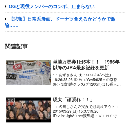
OGと現役メンバーのコンボ、止まらない
【悲報】日常系漫画、ドーナツ食えるかどうかで激
論……
関連記事
単勝万馬券1日5本！！ 1986年
話題
以降のJRA最多記録を更新
1：あずささん ★：2020/04/25(土)
16:26:38.26 ID:En+/Ww5r925日の京都
6R・3歳1勝クラス(ダ1200m)は15番人
気、単勝111.8倍のスリーグランドが優勝
した。これで同日は、京都1Rのヴィネッ
ト(1...
瑛太「頑張れ！！」
話題
1：名無しさん＠実況で競馬板アウト：
2015/03/29(日) 15:37:19.26
ID:vJo1JgbA0.net競馬場・ＷＩＮＳでは
絶対聞かない声援だよね・・・2：名無し
さん＠実況で競馬板アウト：
2015/03/29(日) 22:5...