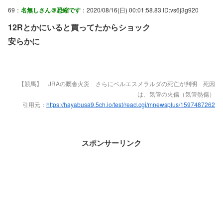
69：
名無しさん＠恐縮です
：2020/08/16(日) 00:01:58.83 ID:vs6j3g920
12Rとかにいると買ってたからショック
安らかに
【競馬】 JRAの厩舎火災 さらにベルエスメラルダの死亡が判明 死因
は、気管の火傷（気管熱傷）
引用元：
https://hayabusa9.5ch.io/test/read.cgi/mnewsplus/1597487262
スポンサーリンク