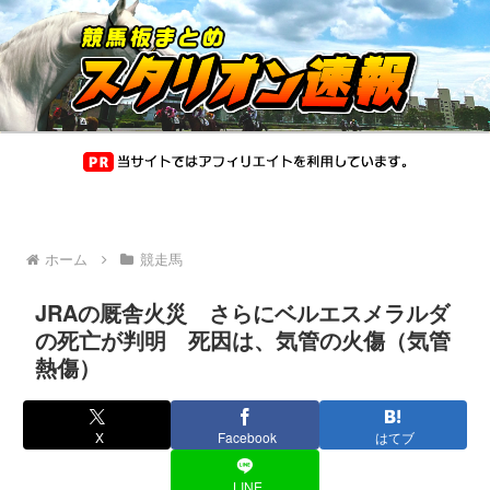
ホーム
競走馬
JRAの厩舎火災 さらにベルエスメラルダ
の死亡が判明 死因は、気管の火傷（気管
熱傷）
X
Facebook
はてブ
LINE