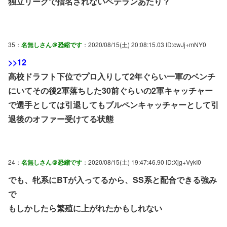
独立リーグで指名されないベテランあたり？
35：
名無しさん＠恐縮です
：2020/08/15(土) 20:08:15.03 ID:cwJj+mNY0
>>12
高校ドラフト下位でプロ入りして2年ぐらい一軍のベンチ
にいてその後2軍落ちした30前ぐらいの2軍キャッチャー
で選手としては引退してもブルペンキャッチャーとして引
退後のオファー受けてる状態
24：
名無しさん＠恐縮です
：2020/08/15(土) 19:47:46.90 ID:Xjg+VykI0
でも、牝系にBTが入ってるから、SS系と配合できる強み
で
もしかしたら繁殖に上がれたかもしれない