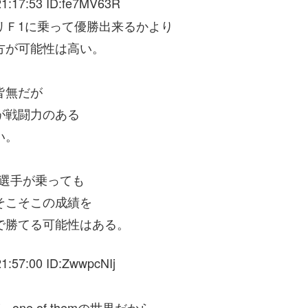
1:17:53 ID:fe7MV63R
リＦ1に乗って優勝出来るかより
方が可能性は高い。
皆無だが
が戦闘力のある
い。
な選手が乗っても
そこそこの成績を
で勝てる可能性はある。
1:57:00 ID:ZwwpcNIj
e of themの世界だから