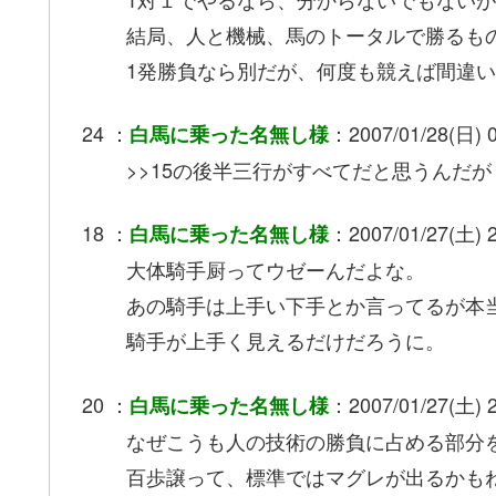
結局、人と機械、馬のトータルで勝るも
1発勝負なら別だが、何度も競えば間違
24 ：
：2007/01/28(日) 
白馬に乗った名無し様
>>15の後半三行がすべてだと思うんだが
18 ：
：2007/01/27(土) 2
白馬に乗った名無し様
大体騎手厨ってウゼーんだよな。
あの騎手は上手い下手とか言ってるが本
騎手が上手く見えるだけだろうに。
20 ：
：2007/01/27(土) 2
白馬に乗った名無し様
なぜこうも人の技術の勝負に占める部分
百歩譲って、標準ではマグレが出るかも