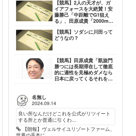
【競馬】2人の天才が、ガ
イアフォースを大絶賛！安
藤勝己「中距離でG1狙え
る」、田原成貴「2000mな
ら無敵」
【競馬】ソダシに川田って
どうなの？
【競馬】田原成貴「凱旋門
勝つには長期滞在して徹底
的に適性を見極めダメなら
日本に戻ってくるそれを繰
り返す」
名無し
2024.09.14
良い所なんだけどこれを公式がリツイート
する所とか普通に引くわ...
【朗報】ヴェルサイユリゾートファーム、
世界の手本に