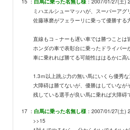
15 ：
：2007/01/27(土) 2
白馬に乗った名無し様
ミハエルシューマッハが、スーパーアグ
佐藤琢磨がフェラーリに乗って優勝する
直線もコ－ナーも遅い車では勝つことは
ホンダの車で表彰台に乗ったドライバー
車に乗れれば勝てる可能性ははるかに高
1.3ｍ以上跳ぶ力の無い馬にいくら優秀
大障碍は勝てないが、優勝はしていなが
残している選手が良い馬に乗れば大障碍
17 ：
：2007/01/27(土) 2
白馬に乗った名無し様
>>15
1対１でやるなら、分からないでもないが、on