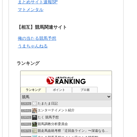
まとめサイト速報SP
マトメンタル
【相互】競馬関連サイト
俺の当たる競馬予想
うまちゃんねる
ランキング
ランキング
ポイント
ブロ画
たまたま日記
2263位
エンターテイメント紹介
2264位
たく 競馬予想
2265位
競馬調教分析委員会
2266位
競走馬血統考察「迂回血ライン」〜深遠なる血の連鎖〜
2267位