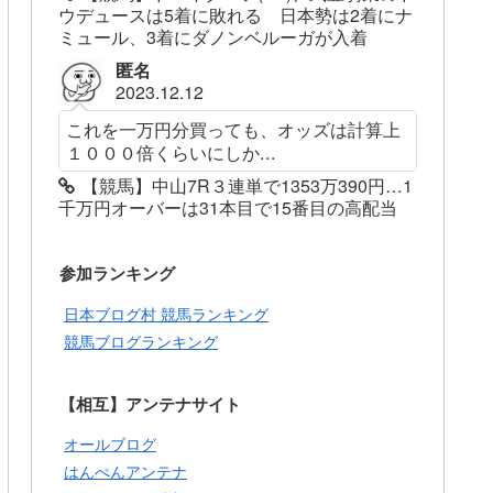
ウデュースは5着に敗れる 日本勢は2着にナ
ミュール、3着にダノンベルーガが入着
匿名
2023.12.12
これを一万円分買っても、オッズは計算上
１０００倍くらいにしか...
【競馬】中山7R３連単で1353万390円…1
千万円オーバーは31本目で15番目の高配当
参加ランキング
日本ブログ村 競馬ランキング
競馬ブログランキング
【相互】アンテナサイト
オールブログ
はんぺんアンテナ