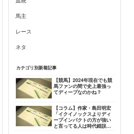
血統
馬主
レース
ネタ
カテゴリ別新着記事
【競馬】2024年現在でも競
馬ファンの間で史上最強っ
てディープなのかね？
【コラム】作家・島田明宏
「イクイノックスよりディ
ープインパクトの方が強い
と言ってる人は時代錯誤の
中高年」