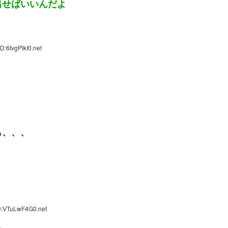
出せばいいんだよ
D:6tvgPIkI0.net
も、、、
D:VTuLwF4G0.net
る