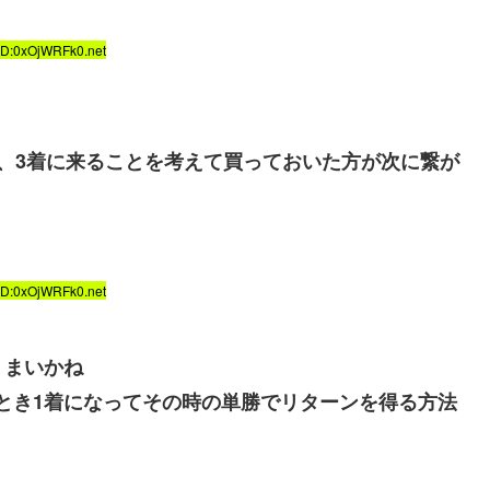
ID:0xOjWRFk0.net
、3着に来ることを考えて買っておいた方が次に繋が
ID:0xOjWRFk0.net
うまいかね
るとき1着になってその時の単勝でリターンを得る方法