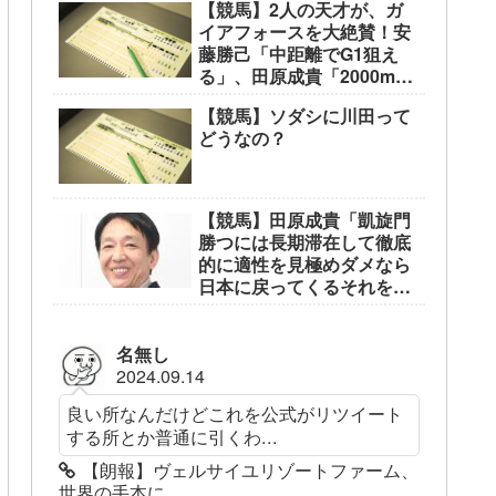
【競馬】2人の天才が、ガ
イアフォースを大絶賛！安
藤勝己「中距離でG1狙え
る」、田原成貴「2000mな
ら無敵」
【競馬】ソダシに川田って
どうなの？
【競馬】田原成貴「凱旋門
勝つには長期滞在して徹底
的に適性を見極めダメなら
日本に戻ってくるそれを繰
り返す」
名無し
2024.09.14
良い所なんだけどこれを公式がリツイート
する所とか普通に引くわ...
【朗報】ヴェルサイユリゾートファーム、
世界の手本に