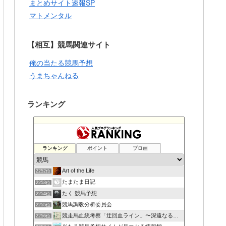
まとめサイト速報SP
マトメンタル
【相互】競馬関連サイト
俺の当たる競馬予想
うまちゃんねる
ランキング
ランキング
ポイント
ブロ画
Art of the Life
2252位
たまたま日記
2253位
たく 競馬予想
2254位
競馬調教分析委員会
2255位
競走馬血統考察「迂回血ライン」〜深遠なる血の連鎖〜
2256位