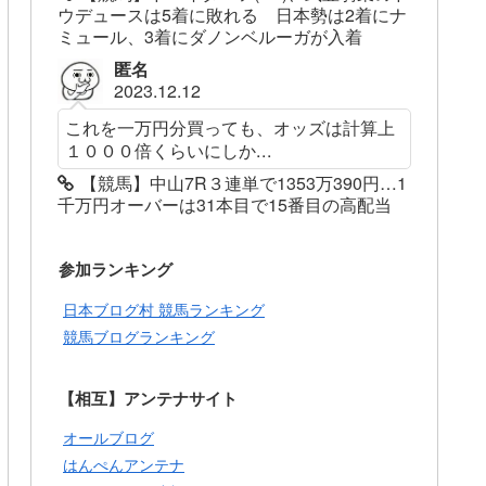
ウデュースは5着に敗れる 日本勢は2着にナ
ミュール、3着にダノンベルーガが入着
匿名
2023.12.12
これを一万円分買っても、オッズは計算上
１０００倍くらいにしか...
【競馬】中山7R３連単で1353万390円…1
千万円オーバーは31本目で15番目の高配当
参加ランキング
日本ブログ村 競馬ランキング
競馬ブログランキング
【相互】アンテナサイト
オールブログ
はんぺんアンテナ