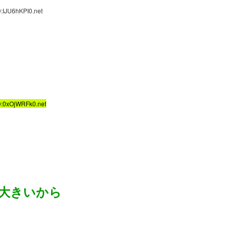
:IJU6hKPI0.net
D:0xOjWRFk0.net
大きいから