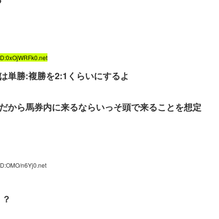
ID:0xOjWRFk0.net
は単勝:複勝を2:1くらいにするよ
んだから馬券内に来るならいっそ頭で来ることを想定
ID:OMO/n6Yj0.net
？？