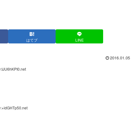
はてブ
LINE
2016.01.05
:IJU6hKPI0.net
D:+idGHTp50.net