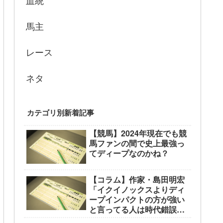
血統
馬主
レース
ネタ
カテゴリ別新着記事
【競馬】2024年現在でも競
馬ファンの間で史上最強っ
てディープなのかね？
【コラム】作家・島田明宏
「イクイノックスよりディ
ープインパクトの方が強い
と言ってる人は時代錯誤の
中高年」