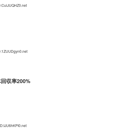
D:CuiJUQHZ0.net
D:1ZUUDgyn0.net
回収率200%
D:IJU6hKPI0.net