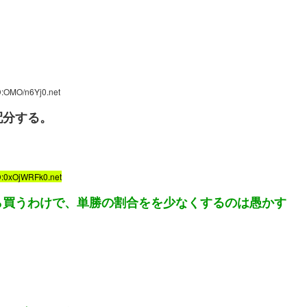
D:OMO/n6Yj0.net
配分する。
D:0xOjWRFk0.net
ら買うわけで、単勝の割合をを少なくするのは愚かす