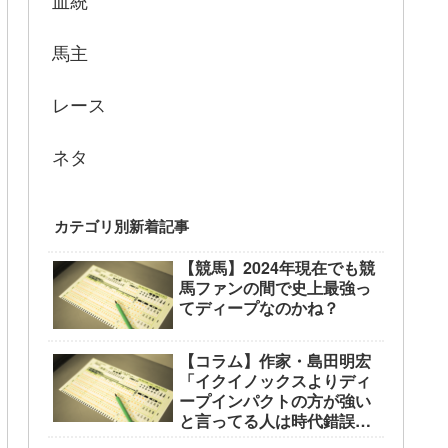
血統
馬主
レース
ネタ
カテゴリ別新着記事
【競馬】2024年現在でも競
馬ファンの間で史上最強っ
てディープなのかね？
【コラム】作家・島田明宏
「イクイノックスよりディ
ープインパクトの方が強い
と言ってる人は時代錯誤の
中高年」