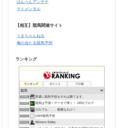
はんぺんアンテナ
マトメンタル
【相互】競馬関連サイト
うまちゃんねる
俺の当たる競馬予想
ランキング
ランキング
ポイント
ブロ画
普通に競馬予想をすれば勝てます。
2208位
競馬は予測！データで導く！ JIROブログ
2209位
それでも、、、複勝なわけ！
2210位
USHI競馬予想
2211位
Winners-Keiba
2212位