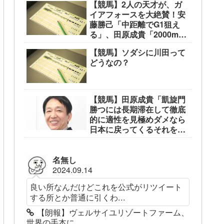
【競馬】2人の天才が、ガ
イアフォースを大絶賛！安
藤勝己「中距離でG1狙え
る」、田原成貴「2000mな
ら無敵」
【競馬】ソダシに川田って
どうなの？
【競馬】田原成貴「凱旋門
勝つには長期滞在して徹底
的に適性を見極めダメなら
日本に戻ってくるそれを繰
り返す」
名無し
2024.09.14
良い所なんだけどこれを公式がリツイート
する所とか普通に引くわ...
【朗報】ヴェルサイユリゾートファーム、
世界の手本に