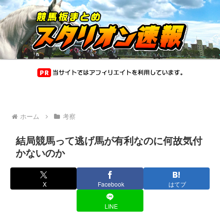
ホーム
考察
結局競馬って逃げ馬が有利なのに何故気付
かないのか
X
Facebook
はてブ
LINE