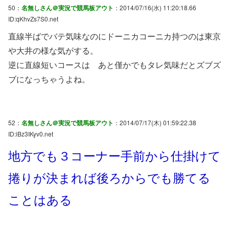
50：
名無しさん＠実況で競馬板アウト
：2014/07/16(水) 11:20:18.66
ID:qKhvZs7S0.net
直線半ばでバテ気味なのにドーニカコーニカ持つのは東京
や大井の様な気がする。
逆に直線短いコースは あと僅かでもタレ気味だとズブズ
ブになっちゃうよね。
52：
名無しさん＠実況で競馬板アウト
：2014/07/17(木) 01:59:22.38
ID:iBz3IKyv0.net
地方でも３コーナー手前から仕掛けて
捲りが決まれば後ろからでも勝てる
ことはある