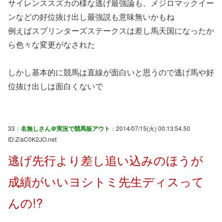
サイレンススズカの様な逃げ最強論も、メジロマックイー
ンなどの好位抜け出し最強説も意味無いかもね
例えばスプリンターズステークスは差し馬天国になったか
ら色々な変更がなされた
しかし基本的に競馬は直線が面白いと思うので逃げ馬や好
位抜け出しは面白くないで
33：
名無しさん＠実況で競馬板アウト
：2014/07/15(火) 00:13:54.50
ID:Z/aC0K2JO.net
逃げ先行より差し追い込みのほうが
成績がいいヨシトミ先生ディスって
んの!?