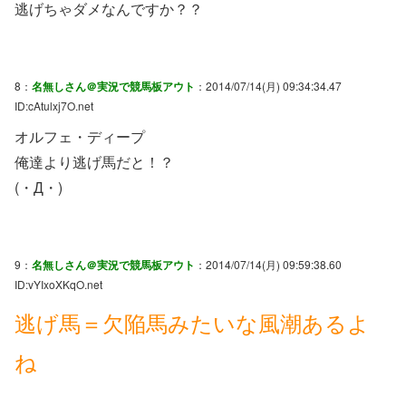
逃げちゃダメなんですか？？
8：
名無しさん＠実況で競馬板アウト
：2014/07/14(月) 09:34:34.47
ID:cAtulxj7O.net
オルフェ・ディープ
俺達より逃げ馬だと！？
(・Д・)
9：
名無しさん＠実況で競馬板アウト
：2014/07/14(月) 09:59:38.60
ID:vYIxoXKqO.net
逃げ馬＝欠陥馬みたいな風潮あるよ
ね