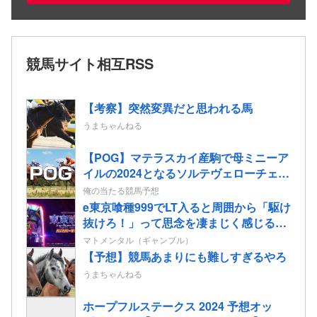
競馬サイト相互RSS
【考察】突然変異だと思われる馬
うまちゃんねる
【POG】マテラスカイ産駒で母ミニーア
イルの2024となるソルテヴェローチェの
2歳情報
俺の当たる競馬予想
e東京喰種999でLT入ると周囲から「駆け
抜けろ！」って思念を凄まじく感じる…
マトメンタル（ギャンブル）
【予想】競馬あまりにも難しすぎるやろ
うまちゃんねる
ホープフルステークス 2024 予想オッ