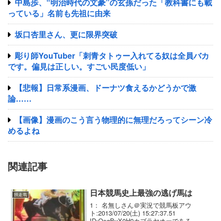
中島歩、“明治時代の文豪”の玄孫だった「教科書にも載
っている」名前も先祖に由来
坂口杏里さん、更に限界突破
彫り師YouTuber「刺青タトゥー入れてる奴は全員バカ
です。偏見は正しい。すごい民度低い」
【悲報】日常系漫画、ドーナツ食えるかどうかで激
論……
【画像】漫画のこう言う物理的に無理だろってシーン冷
めるよね
関連記事
日本競馬史上最強の逃げ馬は
競走馬
1： 名無しさん＠実況で競馬板アウ
ト:2013/07/20(土) 15:27:37.51
ID:QegBvX0H0カブラヤオーである。 こ