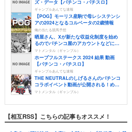
ズ・データ【パチンコ・パチスロ】
ギャンブルあんてな速報
【POG】モーリス産駒で母レシステンシ
アの2024となるコルベータの2歳情報
俺の当たる競馬予想
晒屋さん、Xが新たな収益化制度を始め
るのでパチンコ屋のアカウントなどに有
料会員になってほしいと懇願「自分を助
マトメンタル（ギャンブル）
けてくれませんか」
ホープフルステークス 2024 結果 動画
【パチンコ・パチスロ】
ギャンブルあんてな速報
THE NEUTRALのしげるさんのパチンコ
コラボイベント動画が公開される！めっ
ちゃ楽しそうだな！！！
マトメンタル（ギャンブル）
【相互RSS】こちらの記事もオススメ！