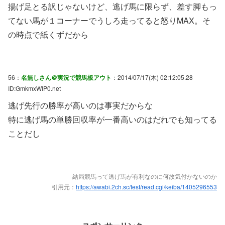
揚げ足とる訳じゃないけど、逃げ馬に限らず、差す脚もっ
てない馬が１コーナーでうしろ走ってると怒りMAX。そ
の時点で紙くずだから
56：
名無しさん＠実況で競馬板アウト
：2014/07/17(木) 02:12:05.28
ID:GmkmxWIP0.net
逃げ先行の勝率が高いのは事実だからな
特に逃げ馬の単勝回収率が一番高いのはだれでも知ってる
ことだし
結局競馬って逃げ馬が有利なのに何故気付かないのか
引用元：
https://awabi.2ch.sc/test/read.cgi/keiba/1405296553