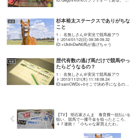
れは決定事項であり、他論を挟む余地は
ない。 確固とした理由がある。「５８秒
６」。この数字は、カブラヤオ...
杉本裕太ステークスでありがちな
ネタ
こと
1： 名無しさん＠実況で競馬板アウ
ト:2014/01/12(日) 09:38:09.32
ID:+Uk6nDwN0馬が逃げちゃう
歴代有数の逃げ馬だけで競馬やっ
考察
たらどうなるの？
1： 名無しさん＠実況で競馬板アウ
ト:2013/11/21(木) 11:18:08.24
ID:samCWDc+0そこで決め手になるのは
調教ですよ
【TV】 明石家さんま 養育費一括払いを
狙い、競馬で一攫千金を狙ったところ、
４７連敗！「小ちゃな家買えたわ」