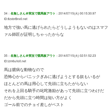
34：
名無しさん＠実況で競馬板アウト
：2014/07/15(火) 00:15:30.97
ID:8zxbrBnx0.net
地方で強い馬に逃げられたらどうしようもないのはスマフ
ァル師匠が証明しちゃったからな
35：
名無しさん＠実況で競馬板アウト
：2014/07/15(火) 02:51:52.23
ID:izm6u/lo0.net
馬は臆病な動物なので
恐怖心からパニックぎみに逃げようとする奴もいるが
ほとんどの馬は用心して先頭に立ちたがらない
それを上回る騎手の叱咤激励があって先頭に立つわけだ
だから先頭に立つ時間は短い方がよく
ゴール前でのチョイ差しがベスト