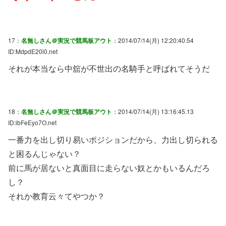
17：
名無しさん＠実況で競馬板アウト
：2014/07/14(月) 12:20:40.54
ID:MdpdE20i0.net
それが本当なら中舘が不世出の名騎手と呼ばれてそうだ
18：
名無しさん＠実況で競馬板アウト
：2014/07/14(月) 13:16:45.13
ID:ibFeEyo7O.net
一番力を出し切り易いポジションだから、力出し切られる
と困るんじゃない？
前に馬が居ないと真面目に走らない奴とかもいるんだろ
し？
それか教育云々てやつか？