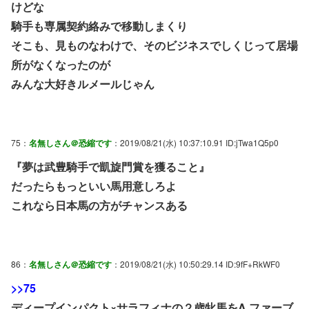
けどな
騎手も専属契約絡みで移動しまくり
そこも、見ものなわけで、そのビジネスでしくじって居場
所がなくなったのが
みんな大好きルメールじゃん
75：
名無しさん＠恐縮です
：2019/08/21(水) 10:37:10.91 ID:jTwa1Q5p0
『夢は武豊騎手で凱旋門賞を獲ること』
だったらもっといい馬用意しろよ
これなら日本馬の方がチャンスある
86：
名無しさん＠恐縮です
：2019/08/21(水) 10:50:29.14 ID:9fF+RkWF0
>>75
ディープインパクト×サラフィナの２歳牝馬をA.ファーブ