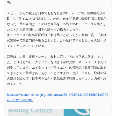
馬。
デビューからの鞍上は日本でもおなじみのR・ムーアや、調教師の次男
D・オブライエンらが騎乗していたが、それが“武豊で凱旋門賞に参戦”と
なった一番の要因は、このほど同馬をJRA馬主のキーファーズが購入し
たことから急展開し、日本人騎手への指名となった。
キーファーズの松島正昭氏は「私は馬主となってから終始一貫、『夢は
武豊騎手で凱旋門賞を獲ること』と、言い続けてきました。その第一歩
です」とコメントしている。
武豊はこの日、栗東トレセンで取材に応じ「きのう正式に決まりまし
た。これほどのビッグオファーを頂き非常に光栄。キーファーズさんに
感謝しています。エイダン（オブライエン）の管理馬で凱旋門賞に出走
できるなんて普通はありえないことですよね」と語ってから、取材の場
の空気を読んで「日本馬を負かす意気込みで騎乗しますよ」と力強く締
めくくった。
https://www.sponichi.co.jp/gamble/news/2019/08/21/kiji/20190821s0000
4050121000c.html