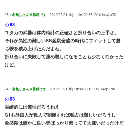
96：
名無しさん＠恐縮です
：2019/08/21(水) 11:04:02.65 ID:NHasyLaT0
>>63
ユタカの武器は体内時計の正確さと折り合いの上手さ。
それが気性の難しいSS産駒全盛の時代にフィットして勝
ち鞍を積み上げたんだよね。
折り合いに失敗して溜め殺しになることも少なくなかった
けど。
74：
名無しさん＠恐縮です
：2019/08/21(水) 10:36:38.15 ID:7jA4q1JN0
>>63
実績的には無理だろうねえ
G1も外国人が数人で割拠すれば独占は難しいだろうし
全盛期は確かに良い馬ばっかり乗ってて大嫌いだったけど