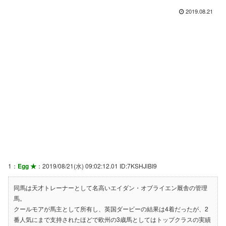
2019.08.21
1：
Egg ★
：2019/08/21(水) 09:02:12.01 ID:7KSHJlBI9
同馬は天才トレーナーとして名高いエイダン・オブライエン厩舎の管理
馬。
クールモアが馬主として所有し、英国ダービーの結果は4着だったが、2
番人気にまで支持されたほどで欧州の3歳馬としてはトップクラスの実績