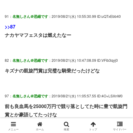
91：
名無しさん＠恐縮です
：2019/08/21(水) 10:55:30.99 ID:uQTxEbb40
>>87
ナカヤマフェスタは燃えたなー
82：
名無しさん＠恐縮です
：2019/08/21(水) 10:47:08.09 ID:VFib3qyj0
キズナの凱旋門賞は完璧な騎乗だったけどな
97：
名無しさん＠恐縮です
：2019/08/21(水) 11:05:57.55 ID:4O+LSXnW0
前も良血馬を25000万円で競り落としてた時に豊で凱旋門
賞とか豪語してたっけな
登録抹消されたと聞いたが
メニュー
ホーム
検索
トップ
サイドバー