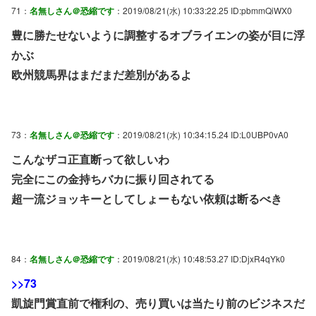
71：
名無しさん＠恐縮です
：2019/08/21(水) 10:33:22.25 ID:pbmmQiWX0
豊に勝たせないように調整するオブライエンの姿が目に浮
かぶ
欧州競馬界はまだまだ差別があるよ
73：
名無しさん＠恐縮です
：2019/08/21(水) 10:34:15.24 ID:L0UBP0vA0
こんなザコ正直断って欲しいわ
完全にこの金持ちバカに振り回されてる
超一流ジョッキーとしてしょーもない依頼は断るべき
84：
名無しさん＠恐縮です
：2019/08/21(水) 10:48:53.27 ID:DjxR4qYk0
>>73
凱旋門賞直前で権利の、売り買いは当たり前のビジネスだ