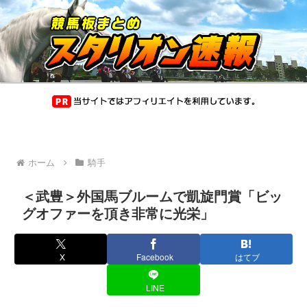
ホーム
騎手
＜武豊＞外国馬ブルームで凱旋門賞「ビッ
グオファーを頂き非常に光栄」
X
Facebook
はてブ
LINE