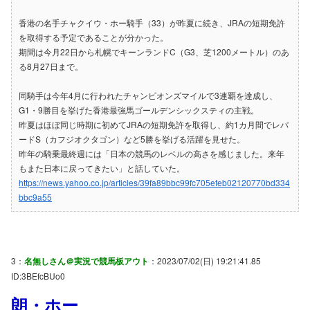
香港の名手チャクイウ・ホー騎手（33）が昨夏に続き、JRAの短期免許
を取得する予定であることが分かった。
期間は今月22日から札幌でキーンランドC（G3、芝1200メートル）のあ
る8月27日まで。
同騎手は今年4月に行われたチャンピオンズマイルで3連覇を達成し、
G1・9勝目を挙げた香港最強馬ゴールデンシックスティの主戦。
昨夏はほぼ同じ時期に初めてJRAの短期免許を取得し、約1カ月間でレパ
ードS（カフジオクタゴン）など5勝を挙げる活躍を見せた。
昨年の騎乗最終週には「日本の競馬のレベルの高さを感じました。来年
もまた日本に戻ってきたい」と話していた。
https://news.yahoo.co.jp/articles/39fa89bbc99fc705efeb02120770bd334
bbc9a55
3：
名無しさん＠実況で競馬板アウト
：2023/07/02(日) 19:21:41.85
ID:3BEfcBUo0
朗・ホー