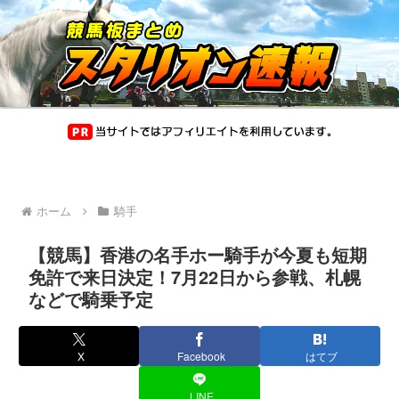
ホーム
騎手
【競馬】香港の名手ホー騎手が今夏も短期
免許で来日決定！7月22日から参戦、札幌
などで騎乗予定
X
Facebook
はてブ
LINE