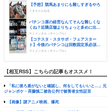
【予想】競馬あまりにも難しすぎるやろ
うまちゃんねる
パチンコ屋の経営なんてそんな難しくな
くね？近隣店舗よりちょっと多めに出し
ておけば勝手に客が寄ってくるのに強欲
マトメンタル（ギャンブル）
すぎて極限まで搾り取るから客が飛ぶん
【コテスタ・スタサポ・フェアスター
だよ
ト】今後のパチンコは回数固定系必須で
いいよな。そして釘は完全に廃止するべ
マトメンタル（ギャンブル）
き
【相互RSS】こちらの記事もオススメ！
「私に後ろ盾がないと確認し、何をしてもいいと…」元
ジャンポケ・斉藤慎二被告公判で被害者女性証言
【画像】謎アニメ映画、爆死