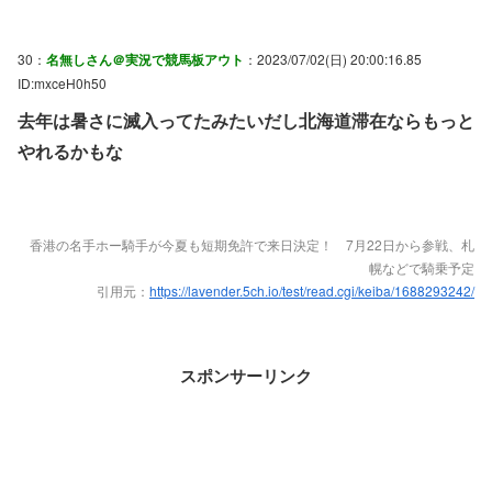
30：
名無しさん＠実況で競馬板アウト
：2023/07/02(日) 20:00:16.85
ID:mxceH0h50
去年は暑さに滅入ってたみたいだし北海道滞在ならもっと
やれるかもな
香港の名手ホー騎手が今夏も短期免許で来日決定！ 7月22日から参戦、札
幌などで騎乗予定
引用元：
https://lavender.5ch.io/test/read.cgi/keiba/1688293242/
スポンサーリンク