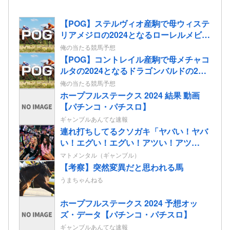
【POG】ステルヴィオ産駒で母ウィステ
リアメジロの2024となるローレルメビウ
スの2歳情報
俺の当たる競馬予想
【POG】コントレイル産駒で母メチャコ
ルタの2024となるドラゴンバルドの2歳
情報
俺の当たる競馬予想
ホープフルステークス 2024 結果 動画
【パチンコ・パチスロ】
ギャンブルあんてな速報
連れ打ちしてるクソガキ「ヤバい！ヤバ
い！エグい！エグい！アツい！アツ
い！」←語彙力無さすぎだろｗｗｗ
マトメンタル（ギャンブル）
【考察】突然変異だと思われる馬
うまちゃんねる
ホープフルステークス 2024 予想オッ
ズ・データ【パチンコ・パチスロ】
ギャンブルあんてな速報