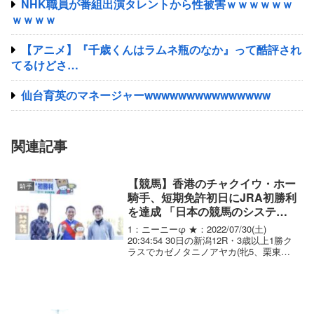
NHK職員が番組出演タレントから性被害ｗｗｗｗｗｗ
ｗｗｗｗ
【アニメ】『千歳くんはラムネ瓶のなか』って酷評され
てるけどさ…
仙台育英のマネージャーwwwwwwwwwwwwwww
関連記事
【競馬】香港のチャクイウ・ホー
騎手
騎手、短期免許初日にJRA初勝利
を達成 「日本の競馬のシステム
は素晴らしい」「牡馬も牝馬もい
1：ニーニーφ ★：2022/07/30(土)
るので」
20:34:54 30日の新潟12R・3歳以上1勝ク
ラスでカゼノタニノアヤカ(牝5、栗東・
安田隆行厩舎)が1着となり、鞍上のC.ホ
ー騎手はJRA初勝利を達成した。【C.ホ
ー騎手のコメント】「身...