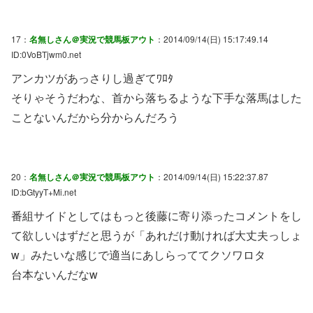
17：
名無しさん＠実況で競馬板アウト
：2014/09/14(日) 15:17:49.14
ID:0VoBTjwm0.net
アンカツがあっさりし過ぎてﾜﾛﾀ
そりゃそうだわな、首から落ちるような下手な落馬はした
ことないんだから分からんだろう
20：
名無しさん＠実況で競馬板アウト
：2014/09/14(日) 15:22:37.87
ID:bGtyyT+Mi.net
番組サイドとしてはもっと後藤に寄り添ったコメントをし
て欲しいはずだと思うが「あれだけ動ければ大丈夫っしょ
w」みたいな感じで適当にあしらっててクソワロタ
台本ないんだなw