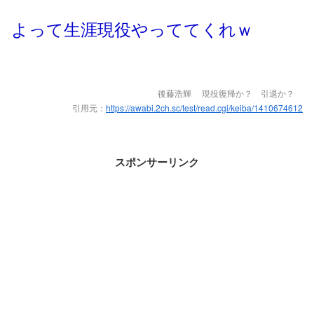
よって生涯現役やっててくれｗ
後藤浩輝 現役復帰か？ 引退か？
引用元：
https://awabi.2ch.sc/test/read.cgi/keiba/1410674612
スポンサーリンク