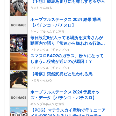
【予想】競馬あまりにも難しすぎるやろ
うまちゃんねる
ホープフルステークス 2024 結果 動画
【パチンコ・パチスロ】
ギャンブルあんてな速報
毎日設定6が入ってる場所を演者さんが
動画内で語り「常連から嫌われる行為で
は？」と物議
マトメンタル（ギャンブル）
スマスロSAO2のガラス、粉々になって
しまう…役物が近いのが原因！？
マトメンタル（ギャンブル）
【考察】突然変異だと思われる馬
うまちゃんねる
ホープフルステークス 2024 予想オッ
ズ・データ【パチンコ・パチスロ】
ギャンブルあんてな速報
【POG】マテラスカイ産駒で母ミニーア
イルの2024となるソルテヴェローチェの