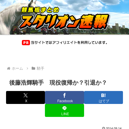
ホーム
騎手
後藤浩輝騎手 現役復帰か？引退か？
X
Facebook
はてブ
LINE
2014.09.14