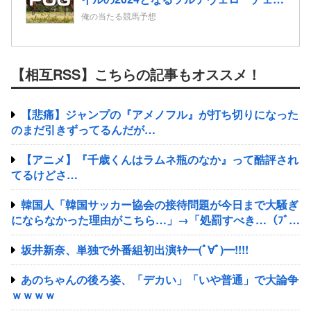
2歳情報
俺の当たる競馬予想
【相互RSS】こちらの記事もオススメ！
【悲痛】ジャンプの『アメノフル』が打ち切りになった
のまだ引きずってるんだが…
【アニメ】『千歳くんはラムネ瓶のなか』って酷評され
てるけどさ…
韓国人「韓国サッカー協会の接待問題が今日まで大騒ぎ
にならなかった理由がこちら…」→「処罰すべき…（ﾌﾞﾙ
ﾌﾞﾙ」＝韓国の反応
坂井新奈、単独で外番組初出演ｷﾀ━(ﾟ∀ﾟ)━!!!!
あのちゃんの後ろ姿、「デカい」「いや普通」で大論争
ｗｗｗｗ