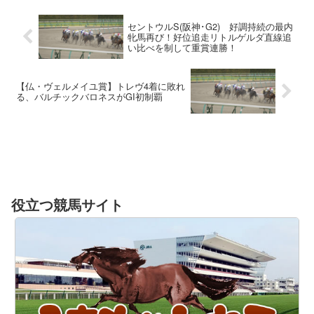
セントウルS(阪神･G2) 好調持続の最内
牝馬再び！好位追走リトルゲルダ直線追
い比べを制して重賞連勝！
【仏・ヴェルメイユ賞】トレヴ4着に敗れ
る、バルチックバロネスがGI初制覇
役立つ競馬サイト