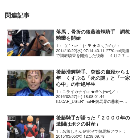
関連記事
落馬，骨折の後藤浩輝騎手 調教
騎手
騎乗を開始
1：〈(｀･ω･｀)〉Ψ ★＠＼(^o^)／：
2014/10/22(水) 07:14:43.11 ???0.net美浦
で調教騎乗を開始した後藤 ４月２７日
の東京１０Ｒで落馬し、第５、６頸椎棘
突起（けいついきょくとっき） 骨折のた
め戦列を離...
後藤浩輝騎手、突然の自殺から１
騎手
年 くすぶる「死の謎」と「一家
心中」の壮絶半生
1：ニライカナイφ ★＠＼(^o^)／：
2016/02/27(土) 18:08:01.44
ID:CAP_USER*.net◆競馬界の悲劇ーー
後藤浩輝騎手、突然の自殺から1年......く
すぶる「死の謎」と「一家心中」の壮絶
半生 JRA所属...
後藤騎手が語った「２０００年の
騎手
激闘はボクの財産」
1：名無しさん＠実況で競馬板アウト：
2015/03/05(木) 12:38:09.78