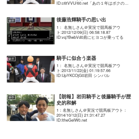
ID:c6tVVU/60.net「あの１年はボクの財
産」と語っていたのが大ブレークとなっ
た２０００年だった。この年、武豊と蛯
名がともに長期米国遠征。 後...
後藤浩輝騎手の思い出
騎手
1： 名無しさん＠実況で競馬板アウ
ト:2012/12/09(日) 06:58:18.87
ID:vq7BwbVd0肩にヒヨコが乗ってる
騎手に似合う楽器
騎手
1： 名無しさん＠実況で競馬板アウ
ト:2013/11/22(金) 01:19:57.66
ID:UpYKCOjG0岩田 シンバル
【朗報】岩田騎手と後藤騎手が歴
騎手
史的和解
1：名無しさん＠実況で競馬板アウト：
2014/10/12(日) 21:31:47.27
ID:ltheGelW0.net